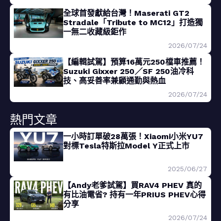
全球首發獻給台灣！Maserati GT2
Stradale「Tribute to MC12」打造獨
一無二收藏級鉅作
2026/07/24
【編輯試駕】預算16萬元250檔車推薦！
Suzuki Gixxer 250／SF 250油冷科
技、高妥善率兼顧通勤與熱血
2026/07/24
熱門文章
一小時訂單破28萬張！Xiaomi小米YU7
對標Tesla特斯拉Model Y正式上市
2025/06/27
【Andy老爹試駕】買RAV4 PHEV 真的
有比油電省? 持有一年PRIUS PHEV心得
分享
2026/07/24