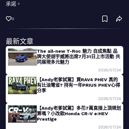
承諾。
0
最新文章
The all-new T-Roc 魅力 自成焦點 品
牌大使胡宇威將出席7月31日上市活動 共
同展現多元魅力
2026/07/24
【Andy老爹試駕】買RAV4 PHEV 真的
有比油電省? 持有一年PRIUS PHEV心得
分享
2026/07/24
【Andy老爹試駕】多花7萬直接上頂規划
算嗎？小改款Honda CR-V e:HEV
Prestige
2026/07/24