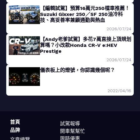
【編輯試駕】預算16萬元250檔車推薦！
Suzuki Gixxer 250／SF 250油冷科
技、高妥善率兼顧通勤與熱血
2026/07/24
【Andy老爹試駕】多花7萬直接上頂規划
算嗎？小改款Honda CR-V e:HEV
Prestige
2026/07/24
儀表板上的燈號，你認識幾個呢？
2022/04/16
首頁
試駕報導
品牌
開車幫幫忙
限時優惠
文章總覽