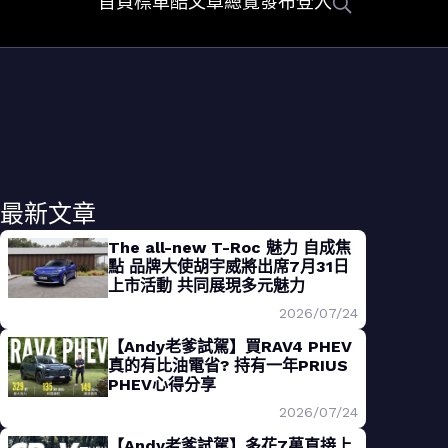
首頁
標車酷
文章總覽
發布
登入
最新文章
The all-new T-Roc 魅力 自成焦
點 品牌大使胡宇威將出席7月31日
上市活動 共同展現多元魅力
2026/07/24
【Andy老爹試駕】買RAV4 PHEV
真的有比油電省? 持有一年PRIUS
PHEV心得分享
2026/07/24
【Andy老爹試駕】多花7萬直接上