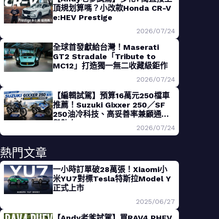
頂規划算嗎？小改款Honda CR-V
e:HEV Prestige
2026/07/24
全球首發獻給台灣！Maserati
GT2 Stradale「Tribute to
MC12」打造獨一無二收藏級鉅作
2026/07/24
【編輯試駕】預算16萬元250檔車
推薦！Suzuki Gixxer 250／SF
250油冷科技、高妥善率兼顧通勤
與熱血
2026/07/24
熱門文章
一小時訂單破28萬張！Xiaomi小
米YU7對標Tesla特斯拉Model Y
正式上市
2025/06/27
【Andy老爹試駕】買RAV4 PHEV