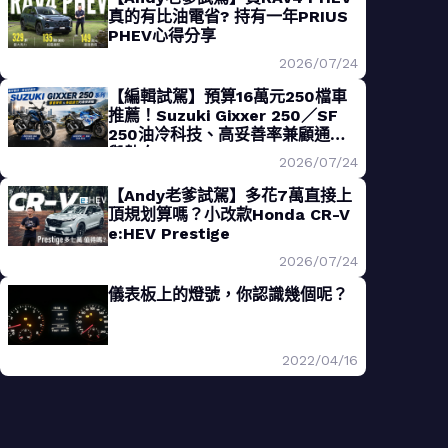
真的有比油電省? 持有一年PRIUS
PHEV心得分享
2026/07/24
【編輯試駕】預算16萬元250檔車
推薦！Suzuki Gixxer 250／SF
250油冷科技、高妥善率兼顧通勤
與熱血
2026/07/24
【Andy老爹試駕】多花7萬直接上
頂規划算嗎？小改款Honda CR-V
e:HEV Prestige
2026/07/24
儀表板上的燈號，你認識幾個呢？
2022/04/16