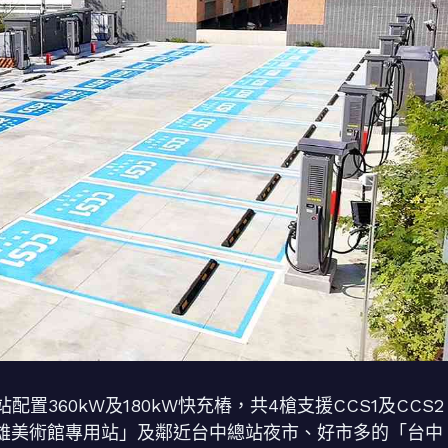
360kW及180kW快充樁，共4槍支援CCS1及CCS2
高雄美術館專用站」及鄰近台中總站夜市、好市多的「台中