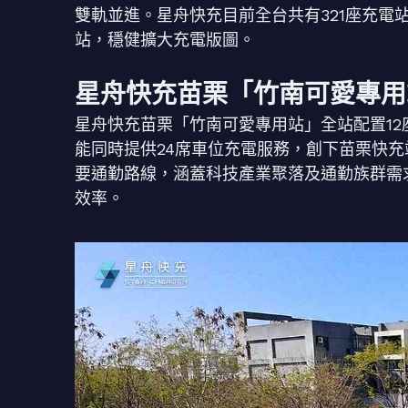
雙軌並進。星舟快充目前全台共有321座充電
站，穩健擴大充電版圖。
星舟快充苗栗「竹南可愛專用
星舟快充苗栗「竹南可愛專用站」全站配置12座3
能同時提供24席車位充電服務，創下苗栗快
要通勤路線，涵蓋科技產業聚落及通勤族群需
效率。