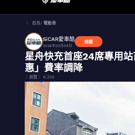
首頁
電動車
SiCAR愛車酷
追蹤
2026年03月04日
星舟快充首座24席專用站
惠」費率調降
｜瀏覽： 6,205