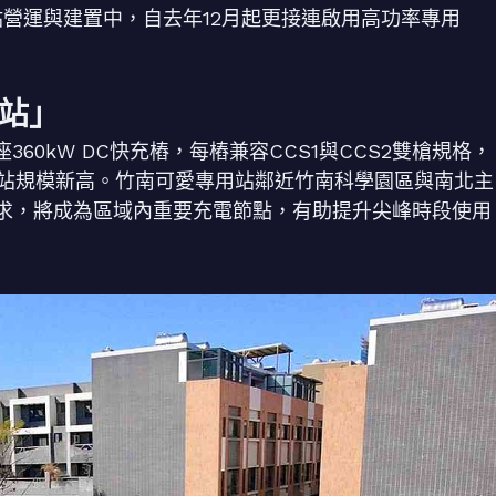
站營運與建置中，自去年12月起更接連啟用高功率專用
站」
60kW DC快充樁，每樁兼容CCS1與CCS2雙槍規格，
充站規模新高。竹南可愛專用站鄰近竹南科學園區與南北主
求，將成為區域內重要充電節點，有助提升尖峰時段使用