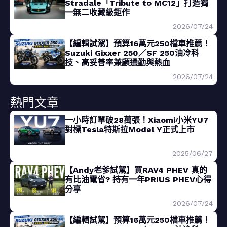
Stradale「Tribute to MC12」打造獨
一無二收藏級鉅作
2026/07/24
【編輯試駕】預算16萬元250檔車推薦！
Suzuki Gixxer 250／SF 250油冷科
技、高妥善率兼顧通勤與熱血
2026/07/24
熱門文章
一小時訂單破28萬張！Xiaomi小米YU7
對標Tesla特斯拉Model Y正式上市
2025/06/27
【Andy老爹試駕】買RAV4 PHEV 真的
有比油電省? 持有一年PRIUS PHEV心得
分享
2026/07/24
【編輯試駕】預算16萬元250檔車推薦！