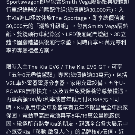
Sportswagon即享包含Smith Vega隔熱紙與雙鏡頭
行車紀錄器的前瞻配件組(總價值逾30,000元)；入
主Kia進口極致休旅The Sportage，即享總價值逾
50,000元的「潮旅升級組」，包含Smith Vega隔熱
紙、雙鏡頭行車紀錄器、LED後廂尾門燈組、3D立
體卡固腳踏墊與後廂行李墊，同時再享80萬元零利
率的專屬禮遇方案。
限時入主The Kia EV6 / The Kia EV6 GT，可享
「五年0元盡情駕馭」專案(總價值逾23萬元)，包括
V2L車外電器電源分享器、家用充電設備、五年U-
POWER無限快充，以及五年免費保養等尊榮禮遇，
再享高額100萬0利率或首年低月付8,888元。同
時，Kia乘用車全車系皆享有五年不限里程全車原廠
保固，電動車高壓電池再享8年/16萬公里原廠保
固。敬邀所有熱愛Kia的朋友，親臨全台各大展示中
心感受Kia「移動‧啟發人心」的品牌核心價值，近