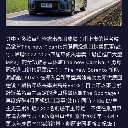
其中，多款車型皆繳出亮眼成績：甫上市的輕奢精
品掀背The new Picanto榮登同級進口銷售冠軍(註
1)；蟬聯2022-2025四屆車訊風雲獎「最佳進口大型
MPV」的全功能豪華休旅The new Carnival，勇奪
同級進口銷售冠軍(註1)； The new Sorento 新能
源旗艦LSUV，在導入全新車型與油電動力和供應回
穩後，銷售年成長率更高達941%！自上市以來已累
計近萬名車主肯定的進口極致休旅The Sportage，
再度蟬聯4月同級進口亞軍(註1)；同時，Kia EV車
主更已累計近2,300名前瞻車主肯定！不僅在乘用車
市場表現亮眼，Kia商用車卡旺累計2025年1-4月，
更以年成長率11%的銷量，創歷史同期新高紀錄！