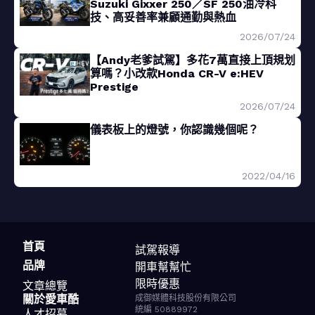
Suzuki Gixxer 250／SF 250油冷科
技、高妥善率兼顧通勤與熱血
2026/07/24
【Andy老爹試駕】多花7萬直接上頂規划
算嗎？小改款Honda CR-V e:HEV
Prestige
2026/07/24
儀表板上的燈號，你認識幾個呢？
2022/04/16
首頁
試駕報導
品牌
開車幫幫忙
限時優惠
文章總覽
關於愛車酷
成御媒體科技股份有限公司
統編 50889972
人才招募