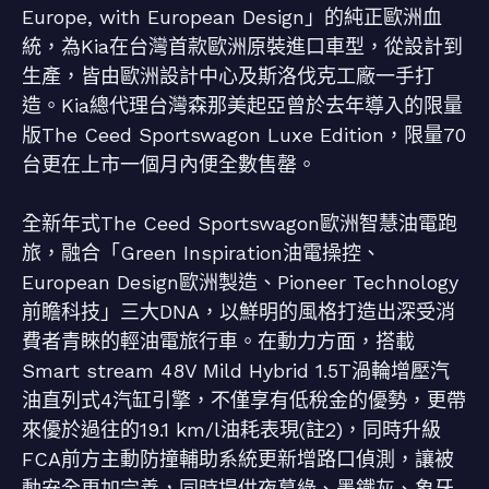
Europe, with European Design」的純正歐洲血
統，為Kia在台灣首款歐洲原裝進口車型，從設計到
生產，皆由歐洲設計中心及斯洛伐克工廠一手打
造。Kia總代理台灣森那美起亞曾於去年導入的限量
版The Ceed Sportswagon Luxe Edition，限量70
台更在上市一個月內便全數售罄。
全新年式The Ceed Sportswagon歐洲智慧油電跑
旅，融合「Green Inspiration油電操控、
European Design歐洲製造、Pioneer Technology
前瞻科技」三大DNA，以鮮明的風格打造出深受消
費者青睞的輕油電旅行車。在動力方面，搭載
Smart stream 48V Mild Hybrid 1.5T渦輪增壓汽
油直列式4汽缸引擎，不僅享有低稅金的優勢，更帶
來優於過往的19.1 km/l油耗表現(註2)，同時升級
FCA前方主動防撞輔助系統更新增路口偵測，讓被
動安全更加完善，同時提供夜幕綠、墨鐵灰、象牙