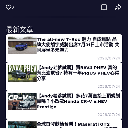
0
最新文章
The all-new T-Roc 魅力 自成焦點 品
牌大使胡宇威將出席7月31日上市活動 共
同展現多元魅力
2026/07/24
【Andy老爹試駕】買RAV4 PHEV 真的
有比油電省? 持有一年PRIUS PHEV心得
分享
2026/07/24
【Andy老爹試駕】多花7萬直接上頂規划
算嗎？小改款Honda CR-V e:HEV
Prestige
2026/07/24
全球首發獻給台灣！Maserati GT2