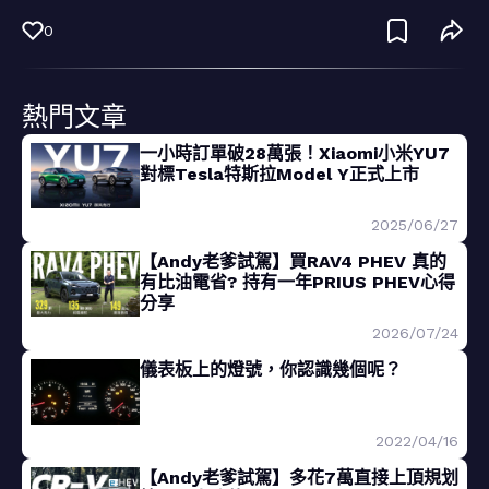
0
熱門文章
一小時訂單破28萬張！Xiaomi小米YU7
對標Tesla特斯拉Model Y正式上市
2025/06/27
【Andy老爹試駕】買RAV4 PHEV 真的
有比油電省? 持有一年PRIUS PHEV心得
分享
2026/07/24
儀表板上的燈號，你認識幾個呢？
2022/04/16
【Andy老爹試駕】多花7萬直接上頂規划