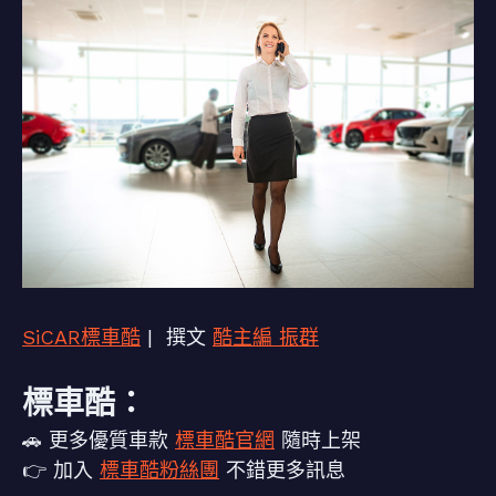
SiCAR標車酷
| 撰文
酷主編 振群
標車酷：
🚗 更多優質車款
標車酷官網
隨時上架
👉 加入
標車酷粉絲團
不錯更多訊息