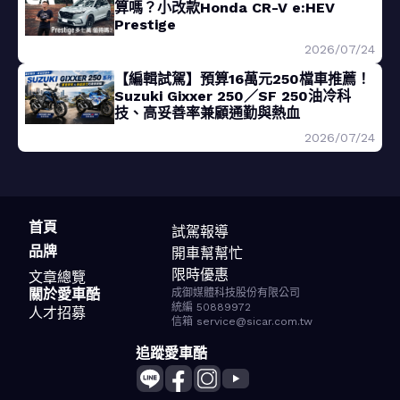
算嗎？小改款Honda CR-V e:HEV
Prestige
2026/07/24
【編輯試駕】預算16萬元250檔車推薦！
Suzuki Gixxer 250／SF 250油冷科
技、高妥善率兼顧通勤與熱血
2026/07/24
首頁
試駕報導
品牌
開車幫幫忙
限時優惠
文章總覽
關於愛車酷
成御媒體科技股份有限公司
統編 50889972
人才招募
信箱 service@sicar.com.tw
追蹤愛車酷