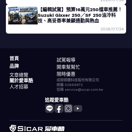
【編輯試駕】預算16萬元250檔車推薦！
Suzuki Gixxer 250／SF 250油冷科
技、高妥善率兼顧通勤與熱血
2026/07/24
首頁
試駕報導
品牌
開車幫幫忙
限時優惠
文章總覽
關於愛車酷
成御媒體科技股份有限公司
統編 50889972
人才招募
信箱 service@sicar.com.tw
追蹤愛車酷