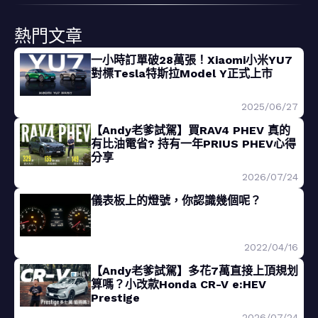
熱門文章
一小時訂單破28萬張！Xiaomi小米YU7
對標Tesla特斯拉Model Y正式上市
2025/06/27
【Andy老爹試駕】買RAV4 PHEV 真的
有比油電省? 持有一年PRIUS PHEV心得
分享
2026/07/24
儀表板上的燈號，你認識幾個呢？
2022/04/16
【Andy老爹試駕】多花7萬直接上頂規划
算嗎？小改款Honda CR-V e:HEV
Prestige
2026/07/24