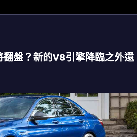
z即將翻盤？新的V8引擎降臨之外還