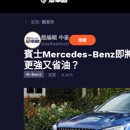
首頁
酷車市
酷編輯 中豪
追蹤
2025年09月03日
賓士Mercedes-Ben
更強又省油？
M-Benz
｜瀏覽： 6,905