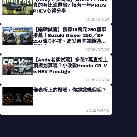
真的有比油電省? 持有一年PRIUS
PHEV心得分享
2026/07/24
【編輯試駕】預算16萬元250檔車
推薦！Suzuki Gixxer 250／SF
250油冷科技、高妥善率兼顧通勤
與熱血
2026/07/24
【Andy老爹試駕】多花7萬直接上
頂規划算嗎？小改款Honda CR-V
e:HEV Prestige
2026/07/24
儀表板上的燈號，你認識幾個呢？
2022/04/16