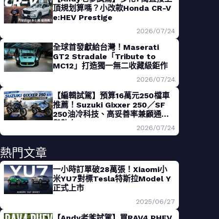
頂規划算嗎？小改款Honda CR-V
e:HEV Prestige
2026/07/24
全球首發獻給台灣！Maserati
GT2 Stradale「Tribute to
MC12」打造獨一無二收藏級鉅作
2026/07/24
【編輯試駕】預算16萬元250檔車
推薦！Suzuki Gixxer 250／SF
250油冷科技、高妥善率兼顧通勤
與熱血
2026/07/24
熱門文章
一小時訂單破28萬張！Xiaomi小
米YU7對標Tesla特斯拉Model Y
正式上市
2025/06/27
【Andy老爹試駕】買RAV4 PHEV