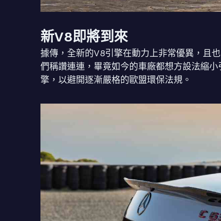
新V8即將到來
據傳，全新的V8引擎在動力上非常優異，且
們稱讚連連，畢竟如今的車廠都想方設法縮小引擎
擎，以避開逐漸嚴格的歐盟環保法規。