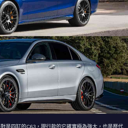
的，絕對是四缸的C63，現行款的它確實極為強大，也是歷代