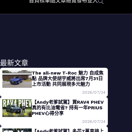
首頁
標車酷
文章總覽
發布
登入
最新文章
The all-new T-Roc 魅力 自成焦
點 品牌大使胡宇威將出席7月31日
上市活動 共同展現多元魅力
2026/07/24
【Andy老爹試駕】買RAV4 PHEV
真的有比油電省? 持有一年PRIUS
PHEV心得分享
2026/07/24
【Andy老爹試駕】多花7萬直接上