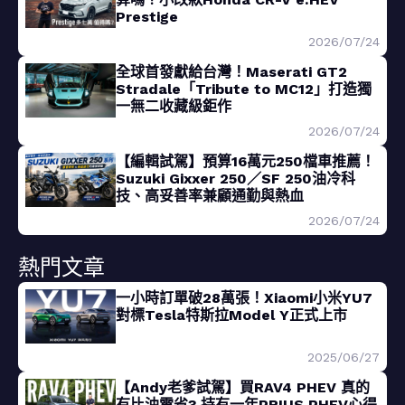
Prestige
2026/07/24
全球首發獻給台灣！Maserati GT2
Stradale「Tribute to MC12」打造獨
一無二收藏級鉅作
2026/07/24
【編輯試駕】預算16萬元250檔車推薦！
Suzuki Gixxer 250／SF 250油冷科
技、高妥善率兼顧通勤與熱血
2026/07/24
熱門文章
一小時訂單破28萬張！Xiaomi小米YU7
對標Tesla特斯拉Model Y正式上市
2025/06/27
【Andy老爹試駕】買RAV4 PHEV 真的
有比油電省? 持有一年PRIUS PHEV心得