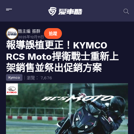
酷主編 振群
追蹤
2025年12月11日
報導誤植更正！KYMCO
RCS Moto捍衛戰士重新上
架銷售並祭出促銷方案
｜瀏覽： 7,676
Kymco