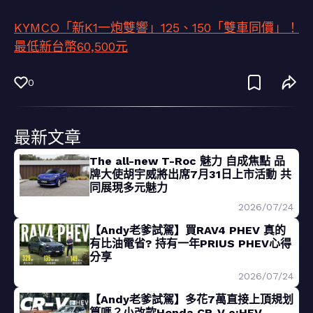
KYMCO「新K1一炮雙響」125、150「雙車同價」！
最低新台幣60,500元
0
最新文章
The all-new T-Roc 魅力 自成焦點 品
牌大使胡宇威將出席7月31日上市活動 共
同展現多元魅力
2026/07/24
【Andy老爹試駕】買RAV4 PHEV 真的
有比油電省? 持有一年PRIUS PHEV心得
分享
2026/07/24
【Andy老爹試駕】多花7萬直接上頂規划
算嗎？小改款Honda CR-V e:HEV