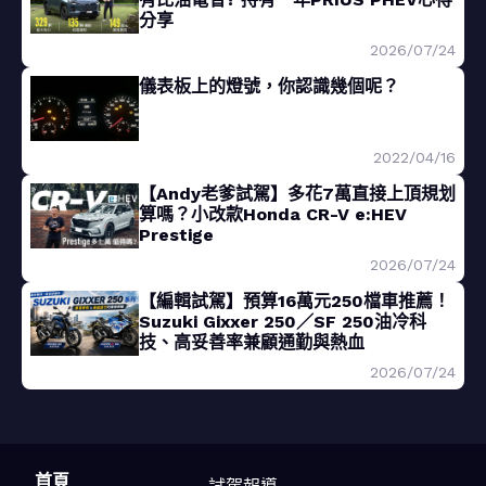
分享
2026/07/24
儀表板上的燈號，你認識幾個呢？
2022/04/16
【Andy老爹試駕】多花7萬直接上頂規划
算嗎？小改款Honda CR-V e:HEV
Prestige
2026/07/24
【編輯試駕】預算16萬元250檔車推薦！
Suzuki Gixxer 250／SF 250油冷科
技、高妥善率兼顧通勤與熱血
2026/07/24
首頁