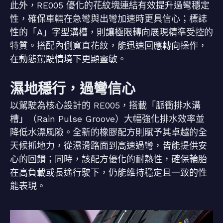
此外，RE005 優化的花紋塊連結有效提升過彎穩定
性，確保車輛在急彎與出彎加速時更具信心；標誌
性的「A」字型溝槽，則讓極限轉向展現精準受控的
特質。搭配內側寬直花紋，能迅速回應轉向操作，
在動態駕駛情境下更顯靈敏。
濕地穩行，過彎信心
以駕駛為核心設計的 RE005，搭載「脈衝排水溝
槽」（Rain Pulse Groove）大幅強化排水效率並
降低水漂風險。全新的橡膠配方則賦予其卓越的全
天候抓地力，從濕滑路面到高速過彎，皆能提供安
心的回饋；同時，該配方優化的耐熱性，確保輪胎
在高負載或長途行駛下，仍能維持穩定且一致的性
能表現。