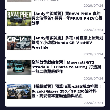
2026/07/24
【Andy老爹試駕】買RAV4 PHEV 真的
有比油電省? 持有一年PRIUS PHEV心得
分享
2026/07/24
【Andy老爹試駕】多花7萬直接上頂規划
算嗎？小改款Honda CR-V e:HEV
Prestige
2026/07/24
全球首發獻給台灣！Maserati GT2
Stradale「Tribute to MC12」打造獨
一無二收藏級鉅作
2026/07/24
【編輯試駕】預算16萬元250檔車推薦！
Suzuki Gixxer 250／SF 250油冷科
技、高妥善率兼顧通勤與熱血
2026/07/24