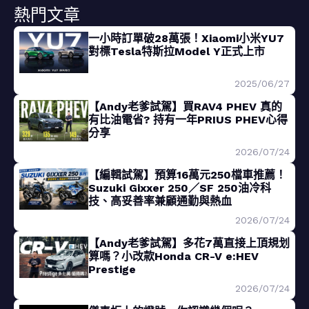
熱門文章
一小時訂單破28萬張！Xiaomi小米YU7
對標Tesla特斯拉Model Y正式上市
2025/06/27
【Andy老爹試駕】買RAV4 PHEV 真的
有比油電省? 持有一年PRIUS PHEV心得
分享
2026/07/24
【編輯試駕】預算16萬元250檔車推薦！
Suzuki Gixxer 250／SF 250油冷科
技、高妥善率兼顧通勤與熱血
2026/07/24
【Andy老爹試駕】多花7萬直接上頂規划
算嗎？小改款Honda CR-V e:HEV
Prestige
2026/07/24