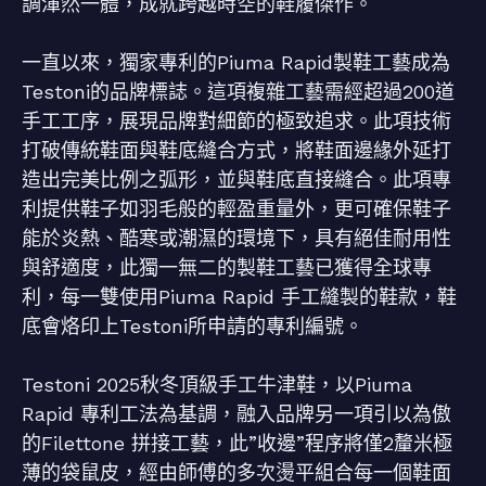
調渾然一體，成就跨越時空的鞋履傑作。
一直以來，獨家專利的Piuma Rapid製鞋工藝成為
Testoni的品牌標誌。這項複雜工藝需經超過200道
手工工序，展現品牌對細節的極致追求。此項技術
打破傳統鞋面與鞋底縫合方式，將鞋面邊緣外延打
造出完美比例之弧形，並與鞋底直接縫合。此項專
利提供鞋子如羽毛般的輕盈重量外，更可確保鞋子
能於炎熱、酷寒或潮濕的環境下，具有絕佳耐用性
與舒適度，此獨一無二的製鞋工藝已獲得全球專
利，每一雙使用Piuma Rapid 手工縫製的鞋款，鞋
底會烙印上Testoni所申請的專利編號。
Testoni 2025秋冬頂級手工牛津鞋，以Piuma
Rapid 專利工法為基調，融入品牌另一項引以為傲
的Filettone 拼接工藝，此”收邊”程序將僅2釐米極
薄的袋鼠皮，經由師傅的多次燙平組合每一個鞋面