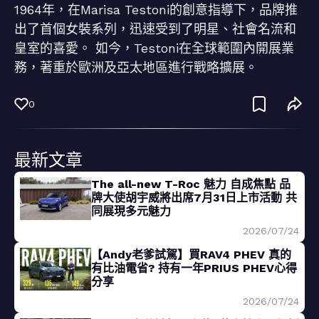
1964年，在Marisa Testoni的創意指導下，品牌推
出了首個女裝系列，迅速受到了明星、社會名流和
皇室的喜愛。 如今，Testoni在全球範圍內開展業
務，著重於歐洲及亞太地區進行戰略擴展。
0
最新文章
The all-new T-Roc 魅力 自成焦點 品
牌大使胡宇威將出席7月31日上市活動 共
同展現多元魅力
2026/07/24
【Andy老爹試駕】買RAV4 PHEV 真的
有比油電省? 持有一年PRIUS PHEV心得
分享
2026/07/24