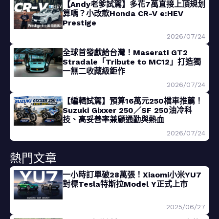
【Andy老爹試駕】多花7萬直接上頂規划
算嗎？小改款Honda CR-V e:HEV
Prestige
2026/07/24
全球首發獻給台灣！Maserati GT2
Stradale「Tribute to MC12」打造獨
一無二收藏級鉅作
2026/07/24
【編輯試駕】預算16萬元250檔車推薦！
Suzuki Gixxer 250／SF 250油冷科
技、高妥善率兼顧通勤與熱血
2026/07/24
熱門文章
一小時訂單破28萬張！Xiaomi小米YU7
對標Tesla特斯拉Model Y正式上市
2025/06/27