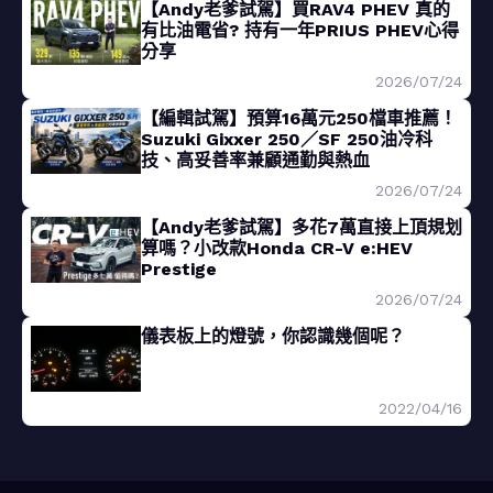
【Andy老爹試駕】買RAV4 PHEV 真的
有比油電省? 持有一年PRIUS PHEV心得
分享
2026/07/24
【編輯試駕】預算16萬元250檔車推薦！
Suzuki Gixxer 250／SF 250油冷科
技、高妥善率兼顧通勤與熱血
2026/07/24
【Andy老爹試駕】多花7萬直接上頂規划
算嗎？小改款Honda CR-V e:HEV
Prestige
2026/07/24
儀表板上的燈號，你認識幾個呢？
2022/04/16