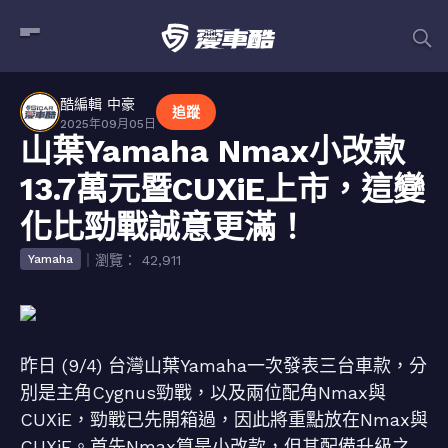
酷編輯 中豪
追蹤
2025年09月05日
山葉Yamaha Nmax小改款
13.7萬元暨CUXiE上市，這變
化比勁戰誠意更滿！
｜瀏覽： 42,911
Yamaha
昨日 (9/4) 台灣山葉Yamaha一次發表三台車款，分
別是主角Cygnus勁戰，以及兩位配角Nmax與
CUXiE，勁戰已先開箱過，因此將重點放在Nmax與
CUXiE。首先Nmax算是小改款，但其配備升級之