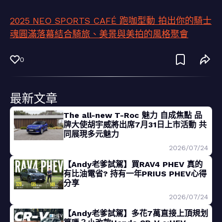
2025 NEO SPORTS CAFÉ 跑咖型動 拍出你的騎士
魂圓滿落幕結合騎旅、美景與美拍的風格聚會
0
最新文章
The all-new T-Roc 魅力 自成焦點 品
牌大使胡宇威將出席7月31日上市活動 共
同展現多元魅力
2026/07/24
【Andy老爹試駕】買RAV4 PHEV 真的
有比油電省? 持有一年PRIUS PHEV心得
分享
2026/07/24
【Andy老爹試駕】多花7萬直接上頂規划