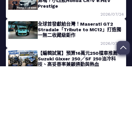
算嗎？小改款Honda CR-V e:HEV
Prestige
2026/07/24
全球首發獻給台灣！Maserati GT2
Stradale「Tribute to MC12」打造獨
一無二收藏級鉅作
2026/07/24
【編輯試駕】預算16萬元250檔車推薦！
Suzuki Gixxer 250／SF 250油冷科
技、高妥善率兼顧通勤與熱血
2026/07/24
熱門文章
一小時訂單破28萬張！Xiaomi小米YU7
對標Tesla特斯拉Model Y正式上市
2025/06/27
【Andy老爹試駕】買RAV4 PHEV 真的