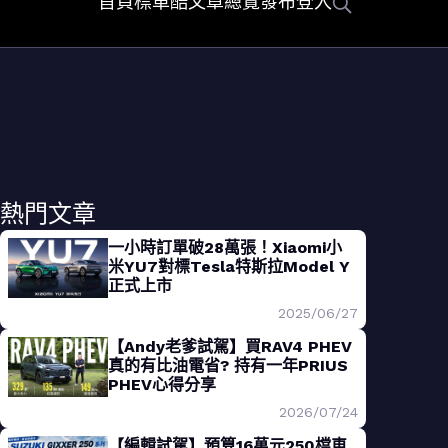
首頁
標車酷
文章總覽
發布
登入
熱門文章
一小時訂單破28萬張！Xiaomi小
米YU7對標Tesla特斯拉Model Y
正式上市
2025/06/27
【Andy老爹試駕】買RAV4 PHEV
真的有比油電省? 持有一年PRIUS
PHEV心得分享
2026/07/24
【編輯試駕】預算16萬元250檔車