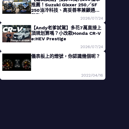
推薦！Suzuki Gixxer 250／SF
250油冷科技、高妥善率兼顧通勤
與熱血
2026/07/24
【Andy老爹試駕】多花7萬直接上
頂規划算嗎？小改款Honda CR-V
e:HEV Prestige
2026/07/24
儀表板上的燈號，你認識幾個呢？
2022/04/16