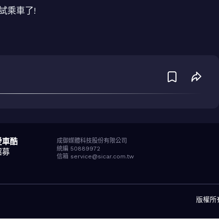
S 試乘車了!
愛車酷
成御媒體科技股份有限公司
統編 50889972
招募
信箱 service@sicar.com.tw
版權所有© 