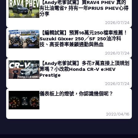
【Andy老爹試駕】買RAV4 PHEV 真的
有比油電省? 持有一年PRIUS PHEV心得
分享
2026/07/24
【編輯試駕】預算16萬元250檔車推薦！
Suzuki Gixxer 250／SF 250油冷科
技、高妥善率兼顧通勤與熱血
2026/07/24
【Andy老爹試駕】多花7萬直接上頂規划
算嗎？小改款Honda CR-V e:HEV
Prestige
2026/07/24
儀表板上的燈號，你認識幾個呢？
2022/04/16