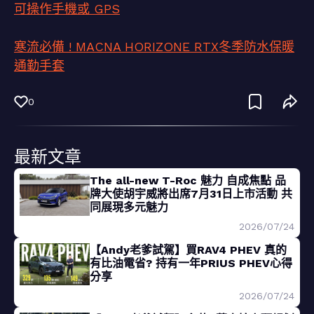
可操作手機或 GPS
寒流必備 ! MACNA HORIZONE RTX冬季防水保暖
通勤手套
0
最新文章
The all-new T-Roc 魅力 自成焦點 品
牌大使胡宇威將出席7月31日上市活動 共
同展現多元魅力
2026/07/24
【Andy老爹試駕】買RAV4 PHEV 真的
有比油電省? 持有一年PRIUS PHEV心得
分享
2026/07/24