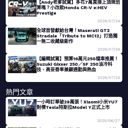
【Andy老爹試駕】多花7萬直接上頂規划
算嗎？小改款Honda CR-V e:HEV
Prestige
2026/07/24
全球首發獻給台灣！Maserati GT2
Stradale「Tribute to MC12」打造獨
一無二收藏級鉅作
2026/07/24
【編輯試駕】預算16萬元250檔車推薦！
Suzuki Gixxer 250／SF 250油冷科
技、高妥善率兼顧通勤與熱血
2026/07/24
熱門文章
一小時訂單破28萬張！Xiaomi小米YU7
對標Tesla特斯拉Model Y正式上市
2025/06/27