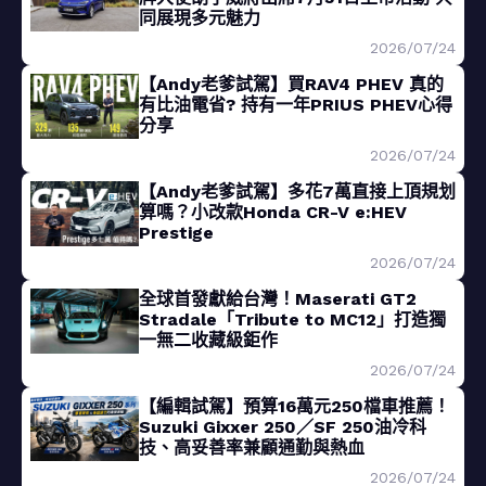
同展現多元魅力
2026/07/24
【Andy老爹試駕】買RAV4 PHEV 真的
有比油電省? 持有一年PRIUS PHEV心得
分享
2026/07/24
【Andy老爹試駕】多花7萬直接上頂規划
算嗎？小改款Honda CR-V e:HEV
Prestige
2026/07/24
全球首發獻給台灣！Maserati GT2
Stradale「Tribute to MC12」打造獨
一無二收藏級鉅作
2026/07/24
【編輯試駕】預算16萬元250檔車推薦！
Suzuki Gixxer 250／SF 250油冷科
技、高妥善率兼顧通勤與熱血
2026/07/24