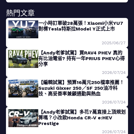
熱門文章
一小時訂單破28萬張！Xiaomi小米YU7
對標Tesla特斯拉Model Y正式上市
2025/06/27
【Andy老爹試駕】買RAV4 PHEV 真的
有比油電省? 持有一年PRIUS PHEV心得
分享
2026/07/24
【編輯試駕】預算16萬元250檔車推薦！
Suzuki Gixxer 250／SF 250油冷科
技、高妥善率兼顧通勤與熱血
2026/07/24
【Andy老爹試駕】多花7萬直接上頂規划
算嗎？小改款Honda CR-V e:HEV
Prestige
2026/07/24