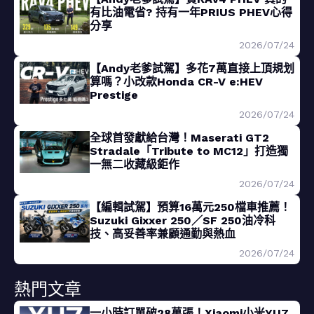
有比油電省? 持有一年PRIUS PHEV心得
分享
2026/07/24
【Andy老爹試駕】多花7萬直接上頂規划
算嗎？小改款Honda CR-V e:HEV
Prestige
2026/07/24
全球首發獻給台灣！Maserati GT2
Stradale「Tribute to MC12」打造獨
一無二收藏級鉅作
2026/07/24
【編輯試駕】預算16萬元250檔車推薦！
Suzuki Gixxer 250／SF 250油冷科
技、高妥善率兼顧通勤與熱血
2026/07/24
熱門文章
一小時訂單破28萬張！Xiaomi小米YU7