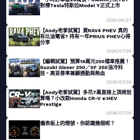
對標Tesla特斯拉Model Y正式上市
2025/06/27
【Andy老爹試駕】買RAV4 PHEV 真的
有比油電省? 持有一年PRIUS PHEV心得
分享
2026/07/24
【編輯試駕】預算16萬元250檔車推薦！
Suzuki Gixxer 250／SF 250油冷科
技、高妥善率兼顧通勤與熱血
2026/07/24
【Andy老爹試駕】多花7萬直接上頂規划
算嗎？小改款Honda CR-V e:HEV
Prestige
2026/07/24
儀表板上的燈號，你認識幾個呢？