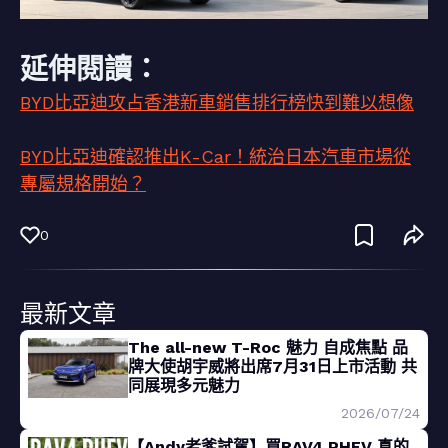
延伸閱讀：
BYD比亞迪攻占香港新車銷售排行榜快到難以想像
BYD比亞迪確認推出K-Car！統治日本汽車市場從
專屬規格開始？
0
最新文章
The all-new T-Roc 魅力 自成焦點 品
牌大使胡宇威將出席7月31日上市活動 共
同展現多元魅力
2026/07/24
【Andy老爹試駕】買RAV4 PHEV 真的