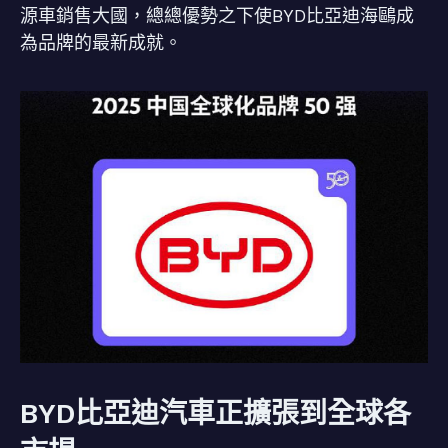
源車銷售大國，總總優勢之下使BYD比亞迪海鷗成
為品牌的最新成就。
BYD比亞迪汽車正擴張到全球各