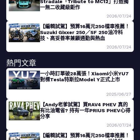
Stradale「Tribute to MC12」打造獨
一無二收藏級鉅作
2026/07/24
【編輯試駕】預算16萬元250檔車推薦！
Suzuki Gixxer 250／SF 250油冷科
技、高妥善率兼顧通勤與熱血
2026/07/24
熱門文章
一小時訂單破28萬張！Xiaomi小米YU7
對標Tesla特斯拉Model Y正式上市
2025/06/27
【Andy老爹試駕】買RAV4 PHEV 真的
有比油電省? 持有一年PRIUS PHEV心得
分享
2026/07/24
【編輯試駕】預算16萬元250檔車推薦！