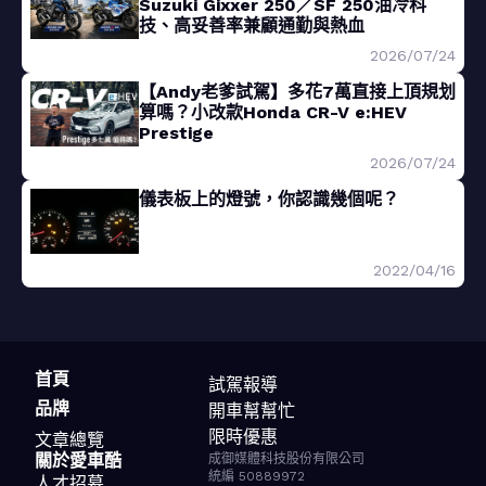
Suzuki Gixxer 250／SF 250油冷科
技、高妥善率兼顧通勤與熱血
2026/07/24
【Andy老爹試駕】多花7萬直接上頂規划
算嗎？小改款Honda CR-V e:HEV
Prestige
2026/07/24
儀表板上的燈號，你認識幾個呢？
2022/04/16
首頁
試駕報導
品牌
開車幫幫忙
限時優惠
文章總覽
關於愛車酷
成御媒體科技股份有限公司
統編 50889972
人才招募