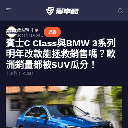
酷編輯 中豪
追蹤
2025年12月09日
賓士C Class與BMW 3系列
明年改款能拯救銷售嗎？歐
洲銷量都被SUV瓜分！
｜瀏覽： 6,381