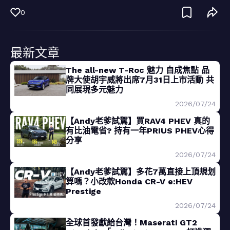
0
最新文章
The all-new T-Roc 魅力 自成焦點 品
牌大使胡宇威將出席7月31日上市活動 共
同展現多元魅力
2026/07/24
【Andy老爹試駕】買RAV4 PHEV 真的
有比油電省? 持有一年PRIUS PHEV心得
分享
2026/07/24
【Andy老爹試駕】多花7萬直接上頂規划
算嗎？小改款Honda CR-V e:HEV
Prestige
2026/07/24
全球首發獻給台灣！Maserati GT2