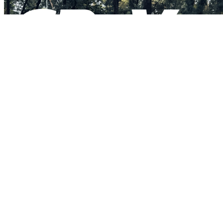
【Andy老爹試駕】多花7萬直接上頂規划算嗎？小改款Honda
CR-V e:HEV Prestige
2026/07/24
【編輯試駕】預算16萬元250檔車推薦！Suzuki Gixxer 250／
SF 250油冷科技、高妥善率兼顧通勤與熱血
2026/07/24
首頁
品牌
文章總覽
試駕報導
開車幫幫忙
限時優惠
關於愛車酷
人才招募