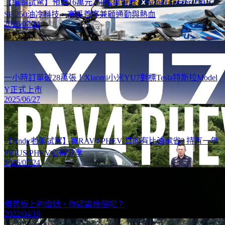
【編輯試駕】預算16萬元250檔車推薦！Suzuki Gixxer 250／
SF 250油冷科技、高妥善率兼顧通勤與熱血
2026/07/24
熱門文章
一小時訂單破28萬張！Xiaomi小米YU7對標Tesla特斯拉Model
Y正式上市
2025/06/27
【Andy老爹試駕】買RAV4 PHEV 真的有比油電省? 持有一年
PRIUS PHEV心得分享
2026/07/24
儀表板上的燈號，你認識幾個呢？
2022/04/16