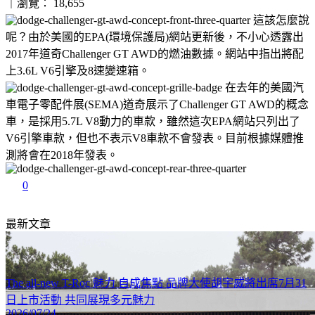
｜瀏覽： 18,655
這該怎麼說
呢？由於美國的EPA(環境保護局)網站更新後，不小心透露出
2017年道奇Challenger GT AWD的燃油數據。網站中指出將配
上3.6L V6引擎及8速變速箱。
在去年的美國汽
車電子零配件展(SEMA)道奇展示了Challenger GT AWD的概念
車，是採用5.7L V8動力的車款，雖然這次EPA網站只列出了
V6引擎車款，但也不表示V8車款不會發表。目前根據媒體推
測將會在2018年發表。
0
最新文章
The all-new T-Roc 魅力 自成焦點 品牌大使胡宇威將出席7月31
日上市活動 共同展現多元魅力
2026/07/24