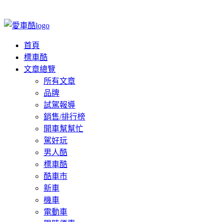
首頁
標車酷
文章總覽
所有文章
品牌
試駕報導
銷售/排行榜
開車幫幫忙
駕好玩
男人酷
標車酷
酷車市
新車
機車
電動車