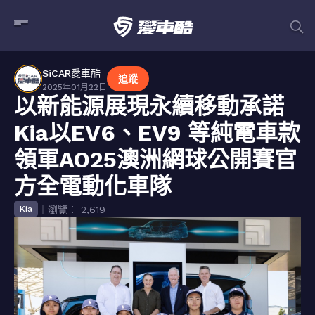
SiCAR愛車酷
追蹤
2025年01月22日
以新能源展現永續移動承諾
Kia以EV6、EV9 等純電車款
領軍AO25澳洲網球公開賽官
方全電動化車隊
｜瀏覽： 2,619
Kia