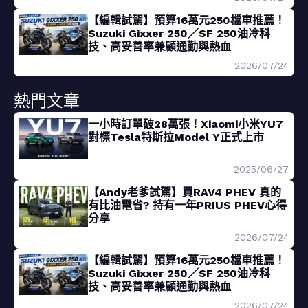
【編輯試駕】預算16萬元250檔車推薦！
Suzuki Gixxer 250／SF 250油冷科
技、高妥善率兼顧通勤與熱血
2026/07/24
熱門文章
一小時訂單破28萬張！Xiaomi小米YU7
對標Tesla特斯拉Model Y正式上市
2025/06/27
【Andy老爹試駕】買RAV4 PHEV 真的
有比油電省? 持有一年PRIUS PHEV心得
分享
2026/07/24
【編輯試駕】預算16萬元250檔車推薦！
Suzuki Gixxer 250／SF 250油冷科
技、高妥善率兼顧通勤與熱血
2026/07/24