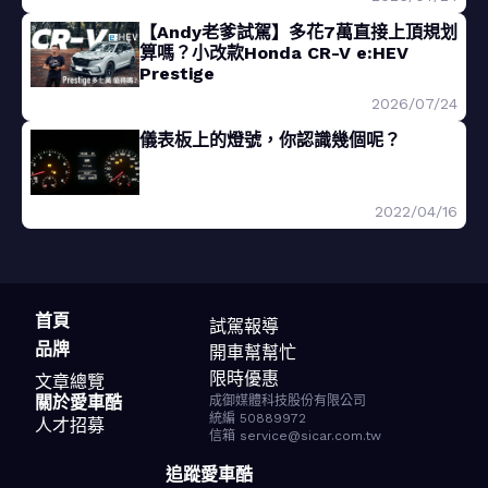
【Andy老爹試駕】多花7萬直接上頂規划
算嗎？小改款Honda CR-V e:HEV
Prestige
2026/07/24
儀表板上的燈號，你認識幾個呢？
2022/04/16
首頁
試駕報導
品牌
開車幫幫忙
限時優惠
文章總覽
關於愛車酷
成御媒體科技股份有限公司
統編 50889972
人才招募
信箱 service@sicar.com.tw
追蹤愛車酷