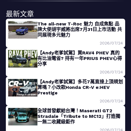
最新文章
The all-new T-Roc 魅力 自成焦點 品
牌大使胡宇威將出席7月31日上市活動 共
同展現多元魅力
2026/07/24
【Andy老爹試駕】買RAV4 PHEV 真的
有比油電省? 持有一年PRIUS PHEV心得
分享
2026/07/24
【Andy老爹試駕】多花7萬直接上頂規划
算嗎？小改款Honda CR-V e:HEV
Prestige
2026/07/24
全球首發獻給台灣！Maserati GT2
Stradale「Tribute to MC12」打造獨
一無二收藏級鉅作
2026/07/24