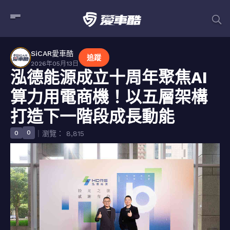
SiCAR愛車酷
追蹤
2026年05月13日
泓德能源成立十周年聚焦AI
算力用電商機！以五層架構
打造下一階段成長動能
0
0
｜瀏覽： 8,815