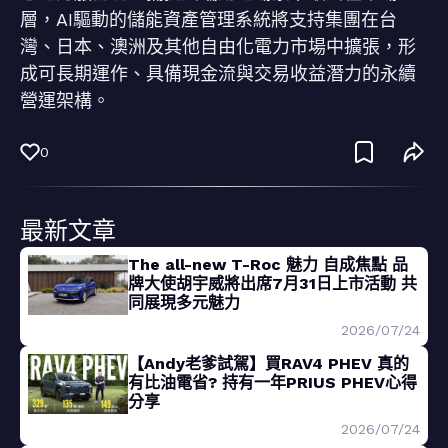
層，AI驅動的儲能資產管理系統將支持集團在台
灣、日本、澳洲及其他自由化電力市場中擴張，形
成可長期運作、具備現金流與交易收益潛力的永續
營運架構。
0
最新文章
The all-new T-Roc 魅力 自成焦點 品
牌大使胡宇威將出席7月31日上市活動 共
同展現多元魅力
2026/07/24
【Andy老爹試駕】買RAV4 PHEV 真的
有比油電省? 持有一年PRIUS PHEV心得
分享
2026/07/24