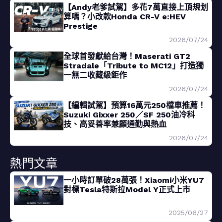
【Andy老爹試駕】多花7萬直接上頂規划
算嗎？小改款Honda CR-V e:HEV
Prestige
2026/07/24
全球首發獻給台灣！Maserati GT2
Stradale「Tribute to MC12」打造獨
一無二收藏級鉅作
2026/07/24
【編輯試駕】預算16萬元250檔車推薦！
Suzuki Gixxer 250／SF 250油冷科
技、高妥善率兼顧通勤與熱血
2026/07/24
熱門文章
一小時訂單破28萬張！Xiaomi小米YU7
對標Tesla特斯拉Model Y正式上市
2025/06/27