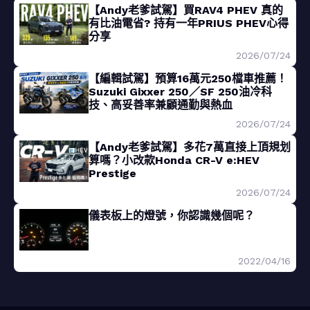
【Andy老爹試駕】買RAV4 PHEV 真的
有比油電省? 持有一年PRIUS PHEV心得
分享
2026/07/24
【編輯試駕】預算16萬元250檔車推薦！
Suzuki Gixxer 250／SF 250油冷科
技、高妥善率兼顧通勤與熱血
2026/07/24
【Andy老爹試駕】多花7萬直接上頂規划
算嗎？小改款Honda CR-V e:HEV
Prestige
2026/07/24
儀表板上的燈號，你認識幾個呢？
2022/04/16