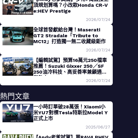
頂規划算嗎？小改款Honda CR-V
e:HEV Prestige
2026/07/24
全球首發獻給台灣！Maserati
GT2 Stradale「Tribute to
MC12」打造獨一無二收藏級鉅作
2026/07/24
【編輯試駕】預算16萬元250檔車
推薦！Suzuki Gixxer 250／SF
250油冷科技、高妥善率兼顧通勤
與熱血
2026/07/24
熱門文章
一小時訂單破28萬張！Xiaomi小
米YU7對標Tesla特斯拉Model Y
正式上市
2025/06/27
【Andy老爹試駕】買RAV4 PHEV