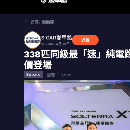
首頁
電動車
SiCAR愛車酷
追蹤
2026年04月08日
338匹同級最「速」純電跑旅！
價登場
Subaru
｜瀏覽： 2,959