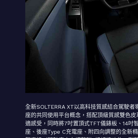
全新SOLTERRA XT以高科技質感結合駕
座的共同使用平台概念，搭配頂級質感雙色皮
適感受，同時將7吋置頂式TFT儀錶板、14
座、後座Type C充電座、附四向調整的全