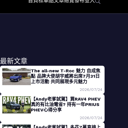
首頁
標車酷
文章總覽
發布
登入
最新文章
The all-new T-Roc 魅力 自成焦
點 品牌大使胡宇威將出席7月31日
上市活動 共同展現多元魅力
2026/07/24
【Andy老爹試駕】買RAV4 PHEV
真的有比油電省? 持有一年PRIUS
PHEV心得分享
2026/07/24
【Andy老爹試駕】多花7萬直接上