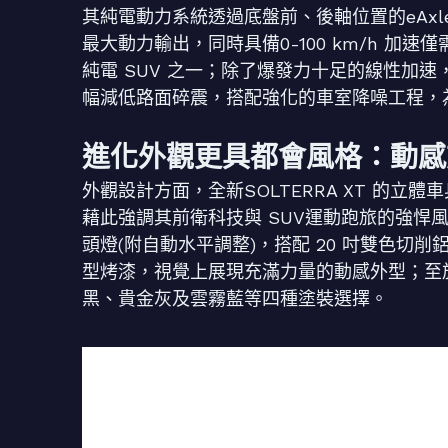
其純電動力系統透過底盤前、後軸位置的eAxl
最大動力輸出，同時具備0-100 km/h 加速
純電 SUV 之一；除了爆發力十足的線性加
幅減低路面碎震，搭配強化的車室降噪工程，
進化外觀更具都會風格：動感
外觀設計方面，全新SOLTERRA XT 的
藉此強調其前衛科技與 SUV運動跑旅的強悍風
頭燈(附自動水平調整)，搭配 20 吋雙色切削
型烤漆，視覺上展現充滿力量的動感外型；至於車
黑、貴金灰及雲霧藍等四種塗裝選擇。