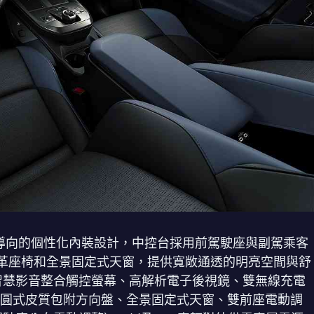
駛者導向的個性化內裝設計，中控台採用前駕駛座與副駕乘客
革座椅和全景固定式天窗，提供寬敞通透的明亮空間與舒
吋智慧影音整合觸控螢幕、高解析電子後視鏡、雙無線充電
新橢圓式皮質包附方向盤、全景固定式天窗、雙前座電動調