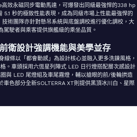
e高效永磁同步電動馬達，可爆發出同級最強悍的338 hp
僅需 5.1 秒的極致性能表現，成為同級市場上性能最強悍的
速，技術團隊亦針對懸吊系統與底盤調校進行優化調校，大
為駕駛者與乘客提供旗艦級的乘坐品質。
前衛設計強調機能與美學並存
立體車身線條以「都會動感」為設計核心並融入更多洗鍊風格，
格。車頭採用六恆星列陣式 LED 日行燈搭配層次感設計
鋁圈與 LED 尾燈組及車尾霧燈，輔以搶眼的前/後輪拱造
色部分全新SOLTERRA XT則提供黑頂冰川白、星際