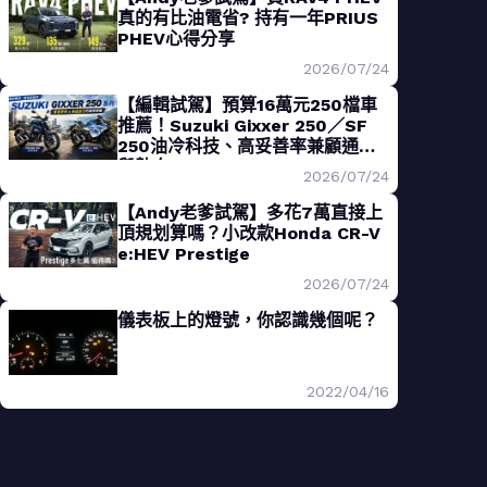
真的有比油電省? 持有一年PRIUS
PHEV心得分享
2026/07/24
【編輯試駕】預算16萬元250檔車
推薦！Suzuki Gixxer 250／SF
250油冷科技、高妥善率兼顧通勤
與熱血
2026/07/24
【Andy老爹試駕】多花7萬直接上
頂規划算嗎？小改款Honda CR-V
e:HEV Prestige
2026/07/24
儀表板上的燈號，你認識幾個呢？
2022/04/16