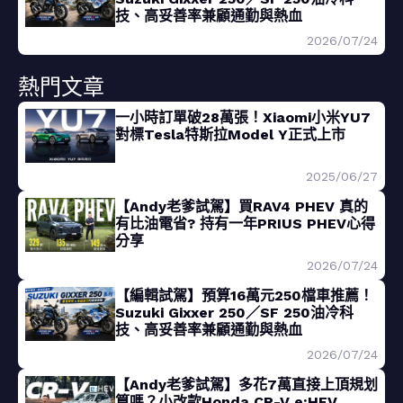
技、高妥善率兼顧通勤與熱血
2026/07/24
熱門文章
一小時訂單破28萬張！Xiaomi小米YU7
對標Tesla特斯拉Model Y正式上市
2025/06/27
【Andy老爹試駕】買RAV4 PHEV 真的
有比油電省? 持有一年PRIUS PHEV心得
分享
2026/07/24
【編輯試駕】預算16萬元250檔車推薦！
Suzuki Gixxer 250／SF 250油冷科
技、高妥善率兼顧通勤與熱血
2026/07/24
【Andy老爹試駕】多花7萬直接上頂規划
算嗎？小改款Honda CR-V e:HEV