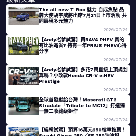
The all-new T-Roc 魅力 自成焦點 品
牌大使胡宇威將出席7月31日上市活動 共
同展現多元魅力
2026/07/24
【Andy老爹試駕】買RAV4 PHEV 真的
有比油電省? 持有一年PRIUS PHEV心得
分享
2026/07/24
【Andy老爹試駕】多花7萬直接上頂規划
算嗎？小改款Honda CR-V e:HEV
Prestige
2026/07/24
全球首發獻給台灣！Maserati GT2
Stradale「Tribute to MC12」打造獨
一無二收藏級鉅作
2026/07/24
【編輯試駕】預算16萬元250檔車推薦！
Suzuki Gixxer 250／SF 250油冷科