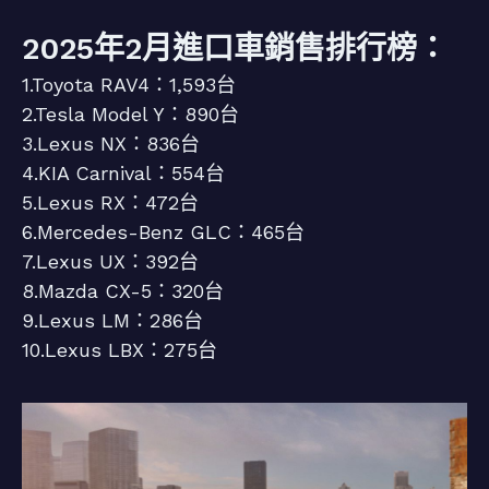
2025年2月進口車銷售排行榜：
1.Toyota RAV4：1,593台
2.Tesla Model Y：890台
3.Lexus NX：836台
4.KIA Carnival：554台
5.Lexus RX：472台
6.Mercedes-Benz GLC：465台
7.Lexus UX：392台
8.Mazda CX-5：320台
9.Lexus LM：286台
10.Lexus LBX：275台