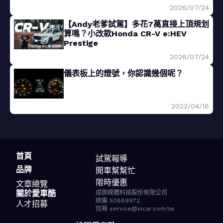
2026/07/24
【Andy老爹試駕】多花7萬直接上頂規划
算嗎？小改款Honda CR-V e:HEV
Prestige
2026/07/24
儀表板上的燈號，你認識幾個呢？
2022/04/16
首頁
試駕報導
品牌
開車幫幫忙
限時優惠
文章總覽
關於愛車酷
成御媒體科技股份有限公司
統編 50889972
人才招募
信箱 service@sicar.com.tw