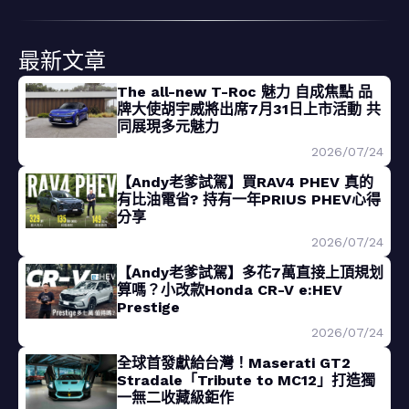
最新文章
The all-new T-Roc 魅力 自成焦點 品
牌大使胡宇威將出席7月31日上市活動 共
同展現多元魅力
2026/07/24
【Andy老爹試駕】買RAV4 PHEV 真的
有比油電省? 持有一年PRIUS PHEV心得
分享
2026/07/24
【Andy老爹試駕】多花7萬直接上頂規划
算嗎？小改款Honda CR-V e:HEV
Prestige
2026/07/24
全球首發獻給台灣！Maserati GT2
Stradale「Tribute to MC12」打造獨
一無二收藏級鉅作