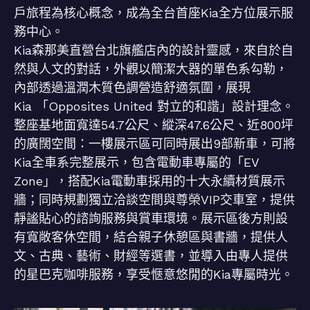
戶旅程為核心概念，成為全台首座Kia全方位展示服
務中心。
Kia森那美直營台北旗艦店內的設計靈感，來自於自
然與人文的對話，外觀以簡潔大器的單色系勾勒，
內部透過溫潤木質色調營造舒適氛圍，展現
Kia 「Opposites United 對立的和諧」設計理念。
整座基地面寬達54.7公尺、縱深47.6公尺、近800坪
的廣闊空間：一樓展示區可同時展出9部新車，可將
Kia全車系完整展示，包含電動車專屬的「EV
Zone」，搭配Kia電動車採用的十大永續材質展示
牆；同時規劃獨立洽談空間與尊榮VIP交車室，提供
靜謐貼心的諮詢服務與賞車環境。展示區後方則設
有寬敞客休空間，結合親子休憩區與書牆，提供人
文、古典、藝術、財經等選書，並導入由專人提供
的星巴克咖啡服務，享受愜意悠閒的Kia專屬時光。