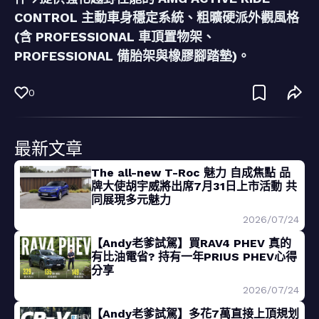
CONTROL 主動車身穩定系統、粗曠硬派外觀風格
(含 PROFESSIONAL 車頂置物架、
PROFESSIONAL 備胎架與橡膠腳踏墊)。
0
最新文章
The all-new T-Roc 魅力 自成焦點 品
牌大使胡宇威將出席7月31日上市活動 共
同展現多元魅力
2026/07/24
【Andy老爹試駕】買RAV4 PHEV 真的
有比油電省? 持有一年PRIUS PHEV心得
分享
2026/07/24
【Andy老爹試駕】多花7萬直接上頂規划