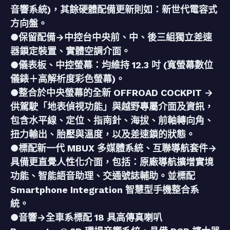
音響系統)，其餘硬體配備更新則如：新世代電容式
方向盤。
●保留配備→中控台中央前、中、後三組獨立差速
器鎖定裝置、實體空調介面。
●儀表板、中控螢幕：均維持 12.3 吋 (寬螢幕數位
儀錶＋高解析度彩色螢幕)。
●整合於中央螢幕的全新 OFFROAD COCKPIT →
供駕駛「地表偵視功能」與越野專屬介面及資訊，
包含水平線、定位、指南針、海拔、前軸轉向角、
扭力輸出、胎壓與溫度，以及差速鎖的狀態。
●標配新一代 MBUX 多媒體系統、互聯導航套件→
具備更直覺人性化介面，包括：原廠導航擴增實境
功能、智能語音助理、交通號誌輔助。並標配
Smartphone Integration 智慧型手機整合系
統。
●音響→全車系標配 18 具高傳真喇叭