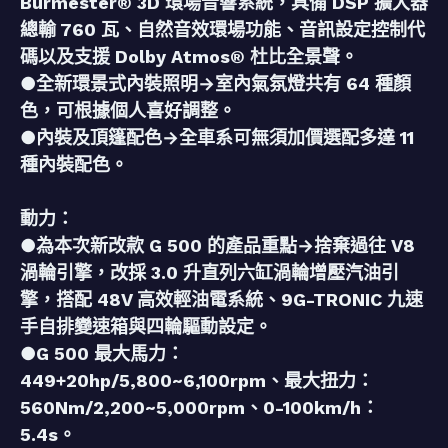
Burmester® 3D 環場音響系統，具備 DSP 擴大器
總輸 760 瓦、自然音效環場功能、音訊設定控制代
碼以及支援 Dolby Atmos® 杜比全景聲。
●全新環景式內裝照明→室內氣氛燈共有 64 種顏
色，可根據個人喜好調整。
●內裝及頂篷配色→全車系可無須加價選配多達 11
種內裝配色。
動力：
●為本次新改款 G 500 的產品重點→捨棄過往 V8
渦輪引擎，改採 3.0 升直列六缸渦輪增壓汽油引
擎，搭配 48V 高效輕油電系統、9G-TRONIC 九速
手自排變速箱與四輪驅動設定。
●G 500 最大馬力：
449+20hp/5,800~6,100rpm、最大扭力：
560Nm/2,200~5,000rpm、0-100km/h：
5.4s。