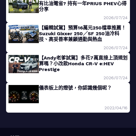
有比油電省? 持有一年PRIUS PHEV心得
分享
2026/07/24
【編輯試駕】預算16萬元250檔車推薦！
Suzuki Gixxer 250／SF 250油冷科
技、高妥善率兼顧通勤與熱血
2026/07/24
【Andy老爹試駕】多花7萬直接上頂規划
算嗎？小改款Honda CR-V e:HEV
Prestige
2026/07/24
儀表板上的燈號，你認識幾個呢？
2022/04/16