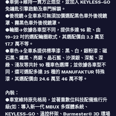
●車側→維持一貫方正造型，並加入 KEYLESS-GO
免鑰匙引擎啟動及車門解鎖。
●後視鏡→全車系可無須加價選配黑色車外後視鏡
罩、霧黑色車外後視鏡罩。
●輪圈→依據各車型不同，提供多達 16 款、由
19~22 吋的選配輪圈款式，其選配價由 3.2 萬至
17.7 萬不等。
●車色→全車系提供標準漆：黑、白，銀粉漆：磁
石黑、鐵黑、亮銀、晶石藍、沙漠銀、深藍、深
綠、淺灰等共計 10 種車色選擇；並依據各車型不
同，還可選配多達 25 種的 MANUFAKTUR 特殊
漆，其選配價由 24.6 萬至 46 萬不等。
內裝：
●車室維持原先格局，並著重數位科技配備進行升
級(如：導入新一代 MBUX 多媒體系統、
KEYLESS-GO、溫控杯架、Burmester® 3D 環場