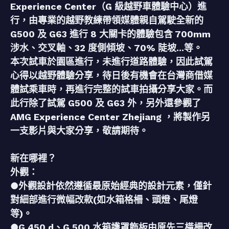
Experience Center（G 級越野車體驗中心）進
行，由專業的越野教練帶領媒體親自駕駛全新的
G500 及 G63 進行 8 大關卡的體驗包含 700mm
涉水、交叉軸、32 度側傾坡、70% 陡坡...等。
本次試車於園區進行，未進行道路體驗，因此試駕
心得以越野體驗分享，待日後有機會在台灣商借媒
體試乘車時，再進行完整的試車拍攝分享大家。而
此行除了試駕 G500 及 G63 外，另外還參觀了
AMG Experience Center Zhejiang ，將製作另
一支影片與大家分享，敬請期待。
新在哪裡？
外觀：
●外觀設計依然遵循最原始經典的設計元素，僅針
對細部進行微幅改款(如水箱格柵、頭燈、尾燈
等)。
●G 450 d、G 500 水箱護罩飾板由原先三橫柵改