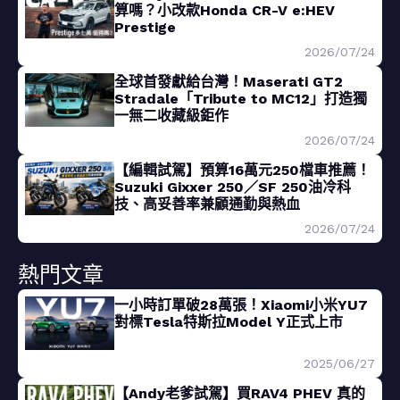
算嗎？小改款Honda CR-V e:HEV
Prestige
2026/07/24
全球首發獻給台灣！Maserati GT2
Stradale「Tribute to MC12」打造獨
一無二收藏級鉅作
2026/07/24
【編輯試駕】預算16萬元250檔車推薦！
Suzuki Gixxer 250／SF 250油冷科
技、高妥善率兼顧通勤與熱血
2026/07/24
熱門文章
一小時訂單破28萬張！Xiaomi小米YU7
對標Tesla特斯拉Model Y正式上市
2025/06/27
【Andy老爹試駕】買RAV4 PHEV 真的