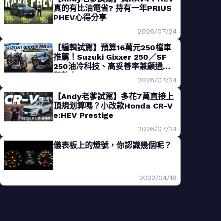
真的有比油電省? 持有一年PRIUS
PHEV心得分享
2026/07/24
【編輯試駕】預算16萬元250檔車
推薦！Suzuki Gixxer 250／SF
250油冷科技、高妥善率兼顧通勤
與熱血
2026/07/24
【Andy老爹試駕】多花7萬直接上
頂規划算嗎？小改款Honda CR-V
e:HEV Prestige
2026/07/24
儀表板上的燈號，你認識幾個呢？
2022/04/16