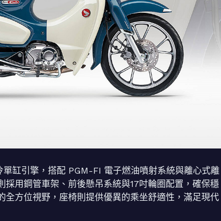
.c. 空冷單缸引擎，搭配 PGM-FI 電子燃油噴射系統與離心式離
則採用鋼管車架、前後懸吊系統與17吋輪圈配置，確保穩
的全方位視野，座椅則提供優異的乘坐舒適性，滿足現代