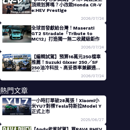
頂規划算嗎？小改款Honda CR-V
e:HEV Prestige
2026/07/24
全球首發獻給台灣！Maserati
GT2 Stradale「Tribute to
MC12」打造獨一無二收藏級鉅作
2026/07/24
【編輯試駕】預算16萬元250檔車
推薦！Suzuki Gixxer 250／SF
250油冷科技、高妥善率兼顧通勤
與熱血
2026/07/24
熱門文章
一小時訂單破28萬張！Xiaomi小
米YU7對標Tesla特斯拉Model Y
正式上市
2025/06/27
【Andy老爹試駕】買RAV4 PHEV