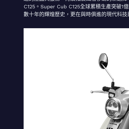
C125。Super Cub C125全球累積生產突
數十年的輝煌歷史，更在與時俱進的現代科技