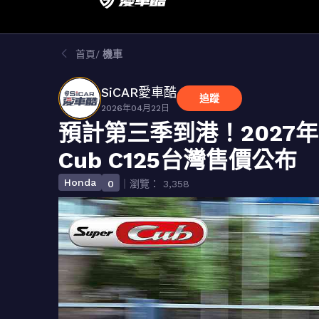
首頁
機車
SiCAR愛車酷
追蹤
2026年04月22日
預計第三季到港！2027年式Ho
Cub C125台灣售價公布
Honda
0
｜瀏覽： 3,358