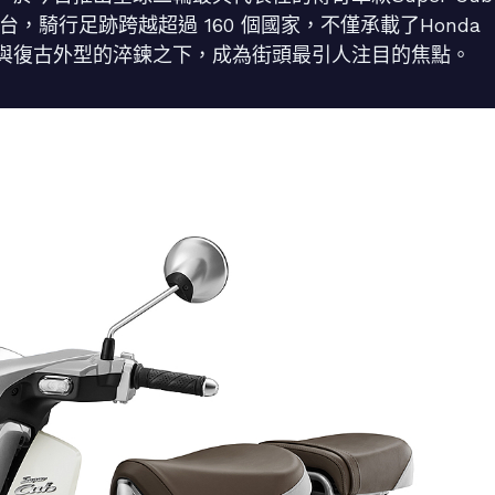
破1億台，騎行足跡跨越超過 160 個國家，不僅承載了Honda
與復古外型的淬鍊之下，成為街頭最引人注目的焦點。