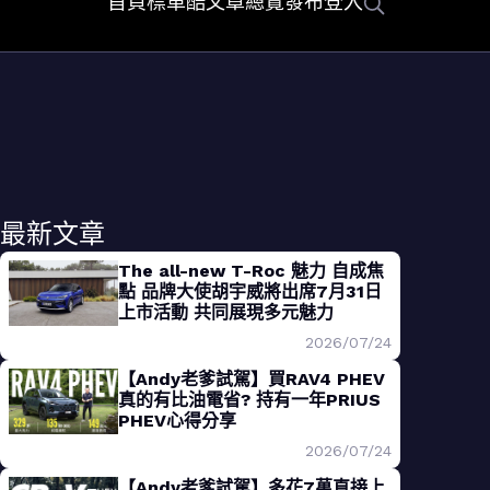
首頁
標車酷
文章總覽
發布
登入
最新文章
The all-new T-Roc 魅力 自成焦
點 品牌大使胡宇威將出席7月31日
上市活動 共同展現多元魅力
2026/07/24
【Andy老爹試駕】買RAV4 PHEV
真的有比油電省? 持有一年PRIUS
PHEV心得分享
2026/07/24
【Andy老爹試駕】多花7萬直接上