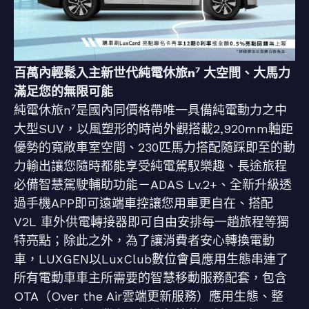
百萬內輕鬆入主新世代純電休旅n⁷ 大空間、大馬力
滿足您的無限可能
純電休旅n⁷是國內同價格帶唯一具備純電動力之中
大型SUV，以風塑形的時尚外觀搭載2,920mm軸距
優勢的寬敞車室空間、230匹馬力搭配隨踩即至的動
力輸出讓您隨時都能享受純電駕馭樂趣、長途旅程
必備智慧駕駛輔助功能－ADAS Lv.2+、全新升級透
過手機APP即可遠端車控讓您用車更自在、搭配
V2L 車外供電轉接器即可自由安排每一趟旅程等獨
特亮點；除此之外，為了讓消費者安心轉換電動
車，LUXGEN以LuxClub數位會員應用生態串連了
所有電動車車主所需要的智慧移動服務配套，包含
OTA（Over the Air雲端更新服務）應用生態、整