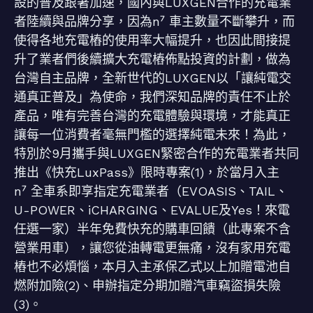
設的普及跟著加速，國內與LUXGEN合作的充電業
者陸續與品牌分享，因為n⁷ 車主數量不斷攀升，而
使得各地充電樁的使用率大幅提升，也因此間接提
升了業者們後續擴大充電樁佈點投資的計劃，做為
台灣自主品牌，全新世代的LUXGEN以「讓純電交
通真正普及」為使命，我們深知品牌的責任不止於
產品，唯有完善台灣的充電體驗與環境，才能真正
讓每一位消費者毫無門檻的選擇純電未來！為此，
特別於9月攜手與LUXGEN緊密合作的充電業者共同
推出《快充LuxPass》限時專案(1)，於當月入主
n⁷ 全車系即享指定充電業者（EVOASIS、TAIL、
U-POWER、iCHARGING、EVALUE及Yes！來電
任選一家）半年免費快充的購車回饋（此專案不含
營業用車），讓您從油轉電更無痛，沒有家用充電
樁也不必煩惱，本月入主承保乙式以上加贈電池自
燃附加險(2)、申辦指定分期加贈汽車竊盜損失險
(3)。