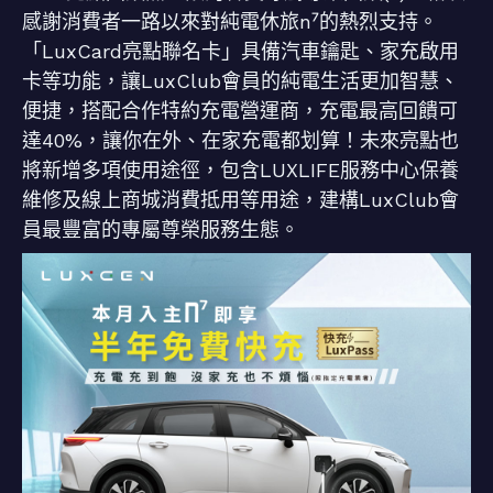
感謝消費者一路以來對純電休旅n⁷的熱烈支持。
「LuxCard亮點聯名卡」具備汽車鑰匙、家充啟用
卡等功能，讓LuxClub會員的純電生活更加智慧、
便捷，搭配合作特約充電營運商，充電最高回饋可
達40%，讓你在外、在家充電都划算！未來亮點也
將新增多項使用途徑，包含LUXLIFE服務中心保養
維修及線上商城消費抵用等用途，建構LuxClub會
員最豐富的專屬尊榮服務生態。