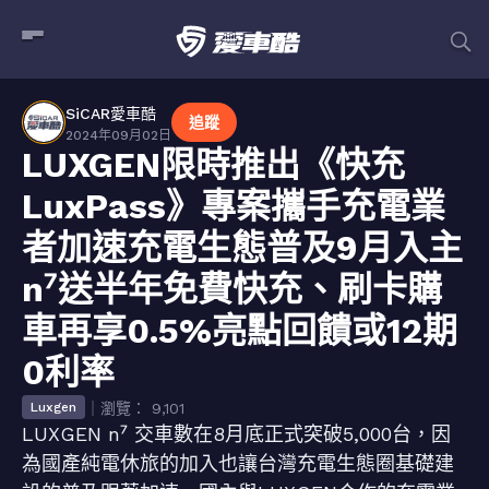
SiCAR愛車酷
追蹤
2024年09月02日
LUXGEN限時推出《快充
LuxPass》專案攜手充電業
者加速充電生態普及9月入主
n⁷送半年免費快充、刷卡購
車再享0.5%亮點回饋或12期
0利率
｜瀏覽： 9,101
Luxgen
LUXGEN n⁷ 交車數在8月底正式突破5,000台，因
為國產純電休旅的加入也讓台灣充電生態圈基礎建