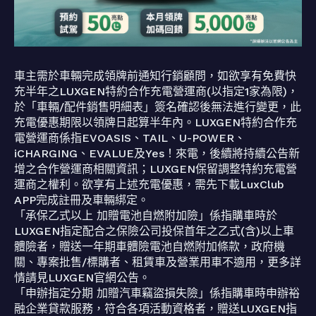
車主需於車輛完成領牌前通知行銷顧問，如欲享有免費快
充半年之LUXGEN特約合作充電營運商(以指定1家為限)，
於「車輛/配件銷售明細表」簽名確認後無法進行變更，此
充電優惠期限以領牌日起算半年內。LUXGEN特約合作充
電營運商係指EVOASIS、TAIL、U-POWER、
iCHARGING、EVALUE及Yes！來電，後續將持續公告新
增之合作營運商相關資訊；LUXGEN保留調整特約充電營
運商之權利。欲享有上述充電優惠，需先下載LuxClub
APP完成註冊及車輛綁定。
「承保乙式以上 加贈電池自燃附加險」係指購車時於
LUXGEN指定配合之保險公司投保首年之乙式(含)以上車
體險者，贈送一年期車體險電池自燃附加條款，政府機
關、專案批售/標購者、租賃車及營業用車不適用，更多詳
情請見LUXGEN官網公告。
「申辦指定分期 加贈汽車竊盜損失險」係指購車時申辦裕
融企業貸款服務，符合各項活動資格者，贈送LUXGEN指