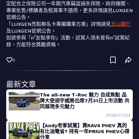
定配合之保險公司一年期汽車竊盜損失保險，政府機關、
專案批售/標購者及租賃車不適用，更多詳情請見LUXGEN
官網公告。
「LUXGEN亮點聯名卡專屬購車方案」詳情請見
玉山銀行
及LUXGEN官網公告。
如欲參與「n⁷友點享你」活動，試駕人須未曾有n⁷試駕紀
錄，方能符合獎勵資格。
0
最新文章
The all-new T-Roc 魅力 自成焦點 品
牌大使胡宇威將出席7月31日上市活動 共
同展現多元魅力
2026/07/24
【Andy老爹試駕】買RAV4 PHEV 真的
有比油電省? 持有一年PRIUS PHEV心得
分享