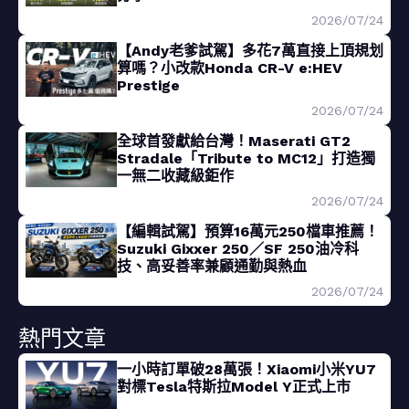
2026/07/24
【Andy老爹試駕】多花7萬直接上頂規划
算嗎？小改款Honda CR-V e:HEV
Prestige
2026/07/24
全球首發獻給台灣！Maserati GT2
Stradale「Tribute to MC12」打造獨
一無二收藏級鉅作
2026/07/24
【編輯試駕】預算16萬元250檔車推薦！
Suzuki Gixxer 250／SF 250油冷科
技、高妥善率兼顧通勤與熱血
2026/07/24
熱門文章
一小時訂單破28萬張！Xiaomi小米YU7
對標Tesla特斯拉Model Y正式上市