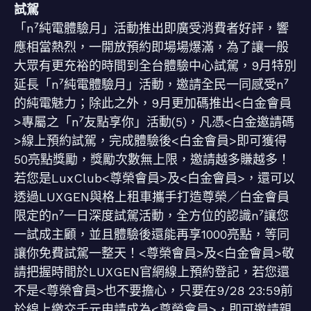
試駕
「n⁷純電體驗月」活動推出即廣受消費者好評，響
應相當熱烈，一開放預約即場場爆滿，為了讓一般
大眾有更充裕的時間到全台體驗中心試駕，9月特別
延長「n⁷純電體驗月」活動，邀請全民一同感受n⁷
的純電魅力；除此之外，9月更加碼推出<白金會員
>專屬之「n⁷友點享你」活動(5)，凡憑<白金邀請碼
>線上預約試駕，完成體驗後<白金會員>即可獲得
50亮點獎勵，獎勵次數無上限，邀請越多賺越多！
若您是LuxClub<尊榮會員>及<白金會員>，還可以
透過LUXGEN與格上租車攜手打造尊榮／白金會員
限定的n⁷一日深度試駕活動，全方位的認識n⁷讓您
一試成主顧，並且體驗後還能再享1000亮點，等同
讓你免費試駕一整天！<尊榮會員>及<白金會員>敬
請把握時間於LUXGEN官網線上預約登記，若您還
不是<尊榮會員>也不要擔心，只要在9/28 23:59前
於線上繳交千元申請成為<尊榮會員>，即可邀請親