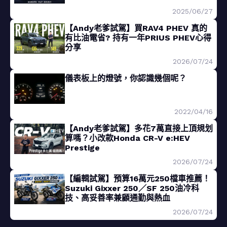
2025/06/27
【Andy老爹試駕】買RAV4 PHEV 真的
有比油電省? 持有一年PRIUS PHEV心得
分享
2026/07/24
儀表板上的燈號，你認識幾個呢？
2022/04/16
【Andy老爹試駕】多花7萬直接上頂規划
算嗎？小改款Honda CR-V e:HEV
Prestige
2026/07/24
【編輯試駕】預算16萬元250檔車推薦！
Suzuki Gixxer 250／SF 250油冷科
技、高妥善率兼顧通勤與熱血
2026/07/24