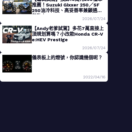
推薦！Suzuki Gixxer 250／SF
250油冷科技、高妥善率兼顧通勤
與熱血
2026/07/24
【Andy老爹試駕】多花7萬直接上
頂規划算嗎？小改款Honda CR-V
e:HEV Prestige
2026/07/24
儀表板上的燈號，你認識幾個呢？
2022/04/16