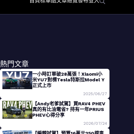
首頁
標車酷
文章總覽
發布
登入
熱門文章
一小時訂單破28萬張！Xiaomi小
米YU7對標Tesla特斯拉Model Y
正式上市
2025/06/27
【Andy老爹試駕】買RAV4 PHEV
真的有比油電省? 持有一年PRIUS
PHEV心得分享
2026/07/24
【編輯試駕】預算16萬元250檔車