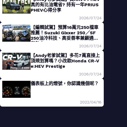
真的有比油電省? 持有一年PRIUS
PHEV心得分享
2026/07/24
【編輯試駕】預算16萬元250檔車
推薦！Suzuki Gixxer 250／SF
250油冷科技、高妥善率兼顧通勤
與熱血
2026/07/24
【Andy老爹試駕】多花7萬直接上
頂規划算嗎？小改款Honda CR-V
e:HEV Prestige
2026/07/24
儀表板上的燈號，你認識幾個呢？
2022/04/16