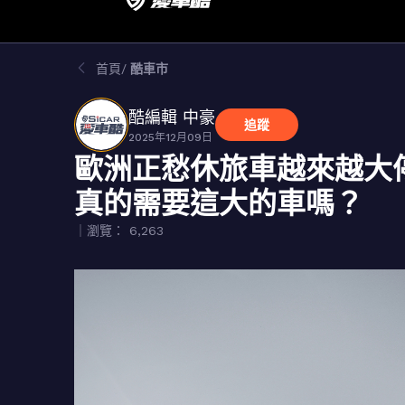
首頁
酷車市
酷編輯 中豪
追蹤
2025年12月09日
歐洲正愁休旅車越來越大
真的需要這大的車嗎？
｜瀏覽： 6,263