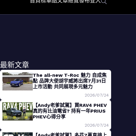
首頁
標車酷
文章總覽
發布
登入
最新文章
The all-new T-Roc 魅力 自成焦
點 品牌大使胡宇威將出席7月31日
上市活動 共同展現多元魅力
2026/07/24
【Andy老爹試駕】買RAV4 PHEV
真的有比油電省? 持有一年PRIUS
PHEV心得分享
2026/07/24
【Andy老爹試駕】多花7萬直接上