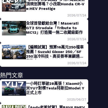
頂規划算嗎？小改款Honda CR-V
e:HEV Prestige
2026/07/24
全球首發獻給台灣！Maserati
GT2 Stradale「Tribute to
MC12」打造獨一無二收藏級鉅作
2026/07/24
【編輯試駕】預算16萬元250檔車
推薦！Suzuki Gixxer 250／SF
250油冷科技、高妥善率兼顧通勤
與熱血
2026/07/24
熱門文章
一小時訂單破28萬張！Xiaomi小
米YU7對標Tesla特斯拉Model Y
正式上市
2025/06/27
【Andy老爹試駕】買RAV4 PHEV