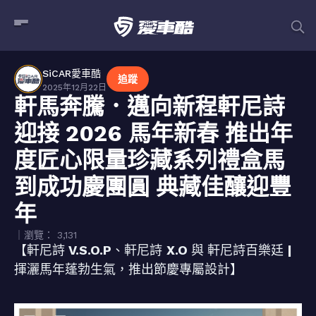
SiCAR愛車酷
追蹤
2025年12月22日
軒馬奔騰．邁向新程軒尼詩
迎接 2026 馬年新春 推出年
度匠心限量珍藏系列禮盒馬
到成功慶團圓 典藏佳釀迎豐
年
｜瀏覽： 3,131
【軒尼詩
V.S.O.P
、軒尼詩
X.O
與
軒尼詩百樂廷
|
揮灑馬年蓬勃生氣，推出節慶專屬設計】