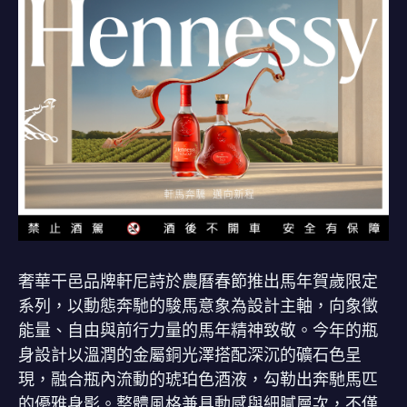
奢華干邑品牌軒尼詩於農曆春節推出馬年賀歲限定
系列，以動態奔馳的駿馬意象為設計主軸，向象徵
能量、自由與前行力量的馬年精神致敬。今年的瓶
身設計以溫潤的金屬銅光澤搭配深沉的礦石色呈
現，融合瓶內流動的琥珀色酒液，勾勒出奔馳馬匹
的優雅身影。整體風格兼具動感與細膩層次，不僅