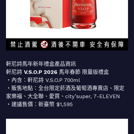
軒尼詩馬年新年禮盒產品資訊
軒尼詩
V.S.O.P 2026
馬年春節
限量版禮盒
・內含：軒尼詩 V.S.O.P 700ml
・販售地點：全台限定菸酒及葡萄酒專賣店、限定
家樂福、大全聯、愛買、city’super, 7-ELEVEN
・建議售價：新臺幣 $1,595