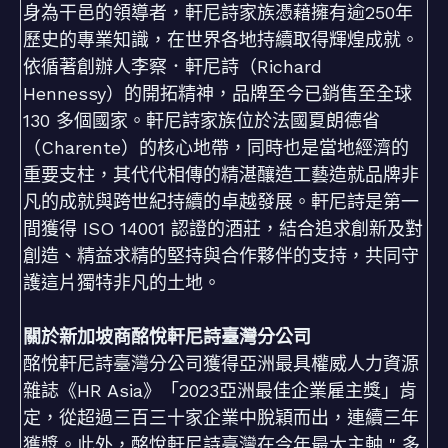
身為干邑的領導者，軒尼詩家族憑藉擁有逾250年
歷史的專業知識，在世界各地持續取得輝煌成就。
依循著創辦人李察．軒尼詩（Richard
Hennessy）的開拓精神，品牌至今已銷售至全球
130 多個國家。軒尼詩家族位於法國夏朗德省
（Charente）的核心地帶，同時也是當地經濟的
重要支柱，其代代相傳的精湛釀造工藝造就品牌非
凡的成就與跨世紀持續的卓越發展。軒尼詩是第一
間獲得 ISO 14001 認證的酒莊，結合追求創新及對
創造、精益求精的堅持與合作夥伴的支持，共同守
護這片獨特非凡的土地。
關於新加坡商酩悅軒尼詩臺灣分公司
酩悅軒尼詩臺灣分公司獲得亞洲最具權威人力資源
雜誌《HR Asia》「2023亞洲最佳企業雇主獎」肯
定，從超過三百三十家企業中脫穎而出，連續三年
獲獎。此外，酩悅軒尼詩臺灣在今年最大主軸 " 多