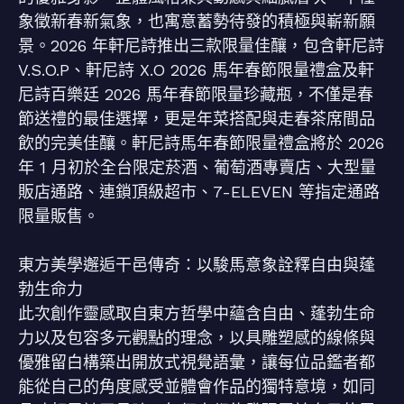
象徵新春新氣象，也寓意蓄勢待發的積極與嶄新願
景。2026 年軒尼詩推出三款限量佳釀，包含軒尼詩
V.S.O.P、軒尼詩 X.O 2026 馬年春節限量禮盒及軒
尼詩百樂廷 2026 馬年春節限量珍藏瓶，不僅是春
節送禮的最佳選擇，更是年菜搭配與走春茶席間品
飲的完美佳釀。軒尼詩馬年春節限量禮盒將於 2026
年 1 月初於全台限定菸酒、葡萄酒專賣店、大型量
販店通路、連鎖頂級超市、7-ELEVEN 等指定通路
限量販售。
東方美學邂逅干邑傳奇：以駿馬意象詮釋自由與蓬
勃生命力
此次創作靈感取自東方哲學中蘊含自由、蓬勃生命
力以及包容多元觀點的理念，以具雕塑感的線條與
優雅留白構築出開放式視覺語彙，讓每位品鑑者都
能從自己的角度感受並體會作品的獨特意境，如同