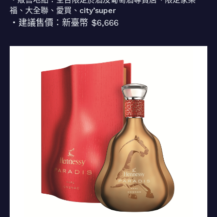
福、大全聯、愛買、city’super
・建議售價：新臺幣 $6,666