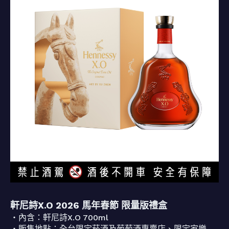
軒尼詩X.O 2026 馬年春節 限量版禮盒
・內含：軒尼詩X.O 700ml
・販售地點：全台限定菸酒及葡萄酒專賣店、限定家樂