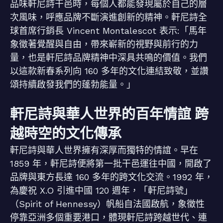
品味軒尼詩干邑時，每個人都能發現屬於自己的層
次風味，呼應品牌不斷演進創新的精神。軒尼詩全
球首席行銷長 Vincent Montalescot 表示:「馬年
象徵著覺醒與自由，帶來嶄新的視野與前行的力
量，也是軒尼詩品牌精神中深具共鳴的價值。我們
以這款新春系列向 160 多年的文化連結致敬，並讚
頌持續啟發我們的蓬勃能量。」
軒尼詩與華人世界的百年情誼
跨
越時空的文化傳承
軒尼詩與華人世界擁有深厚而獨特的情誼。早在
1859 年，軒尼詩便將第一批干邑運往中國，開啟了
品牌與東方長達 160 多年的跨文化交流。1992 年，
為慶祝 X.O 引進中國 120 週年，「軒尼詩號」
（Spirit of Hennessy）帆船自法國啟航，象徵性
停靠亞洲多個重要港口，體現軒尼詩跨越世代、連