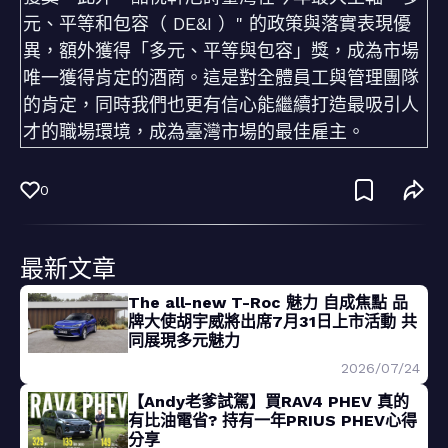
元、平等和包容（ DE&I ）" 的政策與落實表現優
異，額外獲得「多元、平等與包容」獎，成為市場
唯一獲得肯定的酒商。這是對全體員工與管理團隊
的肯定，同時我們也更有信心能繼續打造最吸引人
才的職場環境，成為臺灣市場的最佳雇主。
0
最新文章
The all-new T-Roc 魅力 自成焦點 品
牌大使胡宇威將出席7月31日上市活動 共
同展現多元魅力
2026/07/24
【Andy老爹試駕】買RAV4 PHEV 真的
有比油電省? 持有一年PRIUS PHEV心得
分享