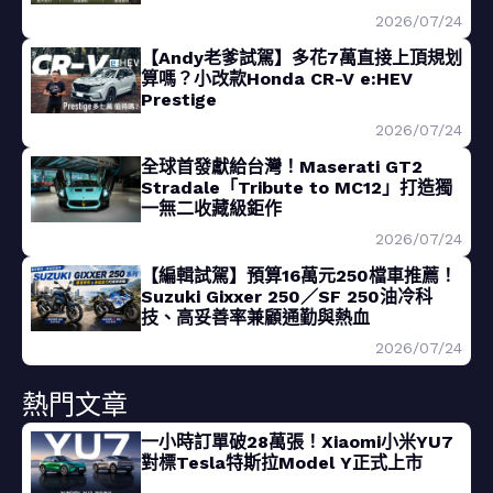
2026/07/24
【Andy老爹試駕】多花7萬直接上頂規划
算嗎？小改款Honda CR-V e:HEV
Prestige
2026/07/24
全球首發獻給台灣！Maserati GT2
Stradale「Tribute to MC12」打造獨
一無二收藏級鉅作
2026/07/24
【編輯試駕】預算16萬元250檔車推薦！
Suzuki Gixxer 250／SF 250油冷科
技、高妥善率兼顧通勤與熱血
2026/07/24
熱門文章
一小時訂單破28萬張！Xiaomi小米YU7
對標Tesla特斯拉Model Y正式上市