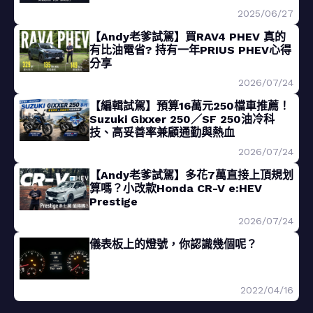
2025/06/27
【Andy老爹試駕】買RAV4 PHEV 真的
有比油電省? 持有一年PRIUS PHEV心得
分享
2026/07/24
【編輯試駕】預算16萬元250檔車推薦！
Suzuki Gixxer 250／SF 250油冷科
技、高妥善率兼顧通勤與熱血
2026/07/24
【Andy老爹試駕】多花7萬直接上頂規划
算嗎？小改款Honda CR-V e:HEV
Prestige
2026/07/24
儀表板上的燈號，你認識幾個呢？
2022/04/16