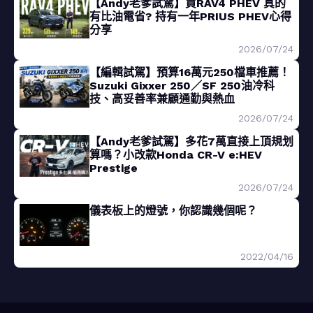
【Andy老爹試駕】買RAV4 PHEV 真的
有比油電省? 持有一年PRIUS PHEV心得
分享
2026/07/24
【編輯試駕】預算16萬元250檔車推薦！
Suzuki Gixxer 250／SF 250油冷科
技、高妥善率兼顧通勤與熱血
2026/07/24
【Andy老爹試駕】多花7萬直接上頂規划
算嗎？小改款Honda CR-V e:HEV
Prestige
2026/07/24
儀表板上的燈號，你認識幾個呢？
2022/04/16