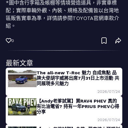
*圖中含行李箱及帳棚等情境營造道具，非實車標
配；實際車輛外觀、內裝、規格及配備皆以台灣地
區販售實車為準，詳情請參閱TOYOTA官網車款介
紹。
0
最新文章
The all-new T-Roc 魅力 自成焦點 品
牌大使胡宇威將出席7月31日上市活動 共
同展現多元魅力
2026/07/24
【Andy老爹試駕】買RAV4 PHEV 真的
有比油電省? 持有一年PRIUS PHEV心得
分享
2026/07/24