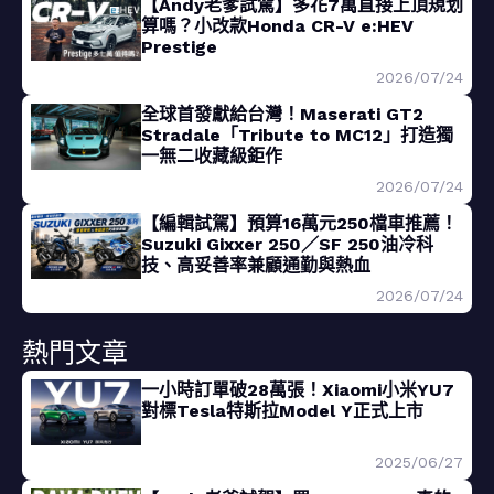
【Andy老爹試駕】多花7萬直接上頂規划
算嗎？小改款Honda CR-V e:HEV
Prestige
2026/07/24
全球首發獻給台灣！Maserati GT2
Stradale「Tribute to MC12」打造獨
一無二收藏級鉅作
2026/07/24
【編輯試駕】預算16萬元250檔車推薦！
Suzuki Gixxer 250／SF 250油冷科
技、高妥善率兼顧通勤與熱血
2026/07/24
熱門文章
一小時訂單破28萬張！Xiaomi小米YU7
對標Tesla特斯拉Model Y正式上市
2025/06/27