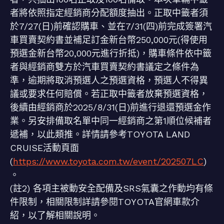
者將依照指定經銷商分配額度抽出。正取中籤者須
於7/27(日)前確認購車、並在7/31(四)前完成簽署汽
車買賣契約書並補足訂金新台幣250,000元(得使用
預選金新台幣20,000元進行折抵)，購車條件依中籤
者與經銷商雙方於汽車買賣契約書議定之條件為
準，逾期將取消預選人之預選資格，預選人不得異
議或要求任何賠償。若正取中籤者放棄預選資格，
後續由經銷商於2025/8/31(日)前進行退還預選金作
業。另安排備取名單中同一經銷商之第1順位候補者
遞補，以此類推。詳情請參考TOYOTA LAND
CRUISE活動頁面
(
https://www.toyota.com.tw/event/202507LC
)
。
(註2) 各項主被動安全配備及SRS氣囊之作動均有條
件限制，相關限制詳請參閱TOYOTA官網車款介
紹，以了解相關說明。