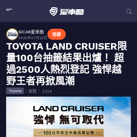
SiCAR愛車酷
追蹤
2025年07月23日
TOYOTA LAND CRUISER限
量100台抽籤結果出爐！ 超
過2500人熱烈登記 強悍越
野王者再掀風潮
｜瀏覽： 5,124
Toyota