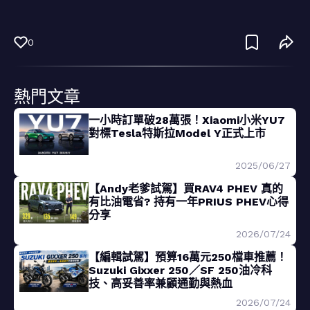
0
熱門文章
一小時訂單破28萬張！Xiaomi小米YU7
對標Tesla特斯拉Model Y正式上市
2025/06/27
【Andy老爹試駕】買RAV4 PHEV 真的
有比油電省? 持有一年PRIUS PHEV心得
分享
2026/07/24
【編輯試駕】預算16萬元250檔車推薦！
Suzuki Gixxer 250／SF 250油冷科
技、高妥善率兼顧通勤與熱血
2026/07/24