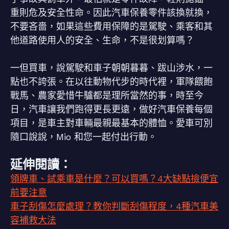
重則危及安全性命。因此汽車保養零件該換就換，
不要吝嗇，如果這些費用保障的是駕駛、乘客和其
他道路使用人的安全、生命，不是很划算嗎？
一但買車，說駕駛和車子朝朝暮暮、跋山涉水，一
點也不誇張。在以往動物代步的時代裡，軍隊餵飽
戰馬、農家愛惜牛驢都是理所當然的事，時至今
日，汽車讓我們跑得更長更遠，做好汽車保養每個
項目，是車主對車輛最親最基本的體恤。愛車可別
隨口說說，Mio 和您一起付出行動。
延伸閱讀：
領牌車、試乘車是什麼？可以買嗎？4大缺點撿便宜
前要注意
車子刮傷怎麼處理？教你判斷刮傷程度，4種汽車美
容補救大法