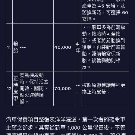
產車為 45 安培，汰
舊換新時，可選擇 60
安培。
・一般車多為前輪驅
動，換胎時可全換
新，或者將前胎換到
輪
4
11
---
40,000
後胎，再裝新前輪輪
胎
年
胎，讓前輪常保新
胎。後輪驅動則相
反。
發動機啟動
正
時，保持活塞
時
--
按照原廠建議時程更
12
開啟、關閉、
70,000
皮
-
換正時皮帶。
點火運轉順
帶
暢。
汽車保養項目整張表洋洋灑灑，第一次看的確令車
主望之卻步。其實從新車 1,000 公里保養後，不管