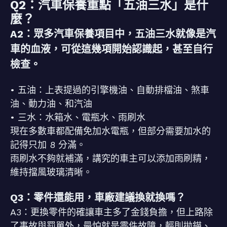
Q2：汽車保養重點「五油三水」是什
麼？
A2：眾多汽車保養項目中，五油三水就像是汽
車的血液，可從這幾項開始認識起，甚至自行
檢查。
• 五油：上表提過的引擎機油、自動排檔油、煞車
油、動力油、和汽油
• 三水：水箱水、電瓶水、雨刷水
現在多數車都配備免加水電瓶，但部分需要加水的
記得只加 8 分滿。
雨刷水不夠就補滿，講究的車主可以添加雨刷精，
維持擋風玻璃清晰。
Q3：零件還能用，車廠建議換就換嗎？
A3：更換零件的確讓車主多了金錢負擔，但上路除
了事故與罰單外，最怕就是零件故障，輕則拋錨、