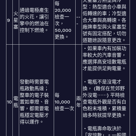
火星塞分熱型與冷
每
型：熱型適合小車與
通過電極產生
20,000
火
低轉速的車；冷型適
的火花，讓引
檢查一
--
9
星
合大車與高轉速。各
擎中的燃油在
次，
-
塞
廠牌車型與火星塞型
控制下燃燒。
50,000
號有固定搭配，切勿
更換。
道聽途說隨意更改。
・如果車內有加裝功
率較大的汽車音響，
應選擇高安培數電瓶
才能提供足夠電量。
發動時需要電
・電瓶不是沒電才
瓶啟動馬達；
換， (難保在荒郊野
整車的電子裝
每
外沒電⋯⋯) 平時檢
電
兩
10
置如車燈、音
10,000
查電瓶外觀是否有白
瓶
年
響，都需要電
檢查一次
色粉末堆積，累積量
瓶穩定電壓才
過多時就提早更換。
得以運作。
・電瓶壽命取決於
「安培數」。一般國