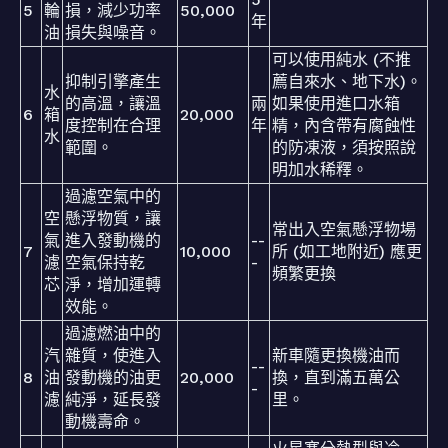
5
輪
損，減少功率
50,000
年
油
損失與噪音。
可以使用純水 (不推
抑制引擎產生
薦自來水、地下水)。
水
的高溫，讓溫
兩
如果使用進口水箱
6
箱
20,000
度控制在合理
年
精，內含帶有腐蝕性
水
範圍。
的防凍液，須按照說
明加水稀釋。
過濾空氣中的
空
懸浮物質，讓
常出入空氣懸浮物場
氣
進入發動機的
--
7
10,000
所 (如工地附近) 應更
濾
空氣保持乾
-
頻繁更換
芯
淨，增加運轉
效能。
過濾燃油中的
汽
雜質，使進入
新車隨更換機油而
--
8
油
發動機的油更
20,000
換，直到滿五萬公
-
濾
純淨，延長發
里。
動機壽命。