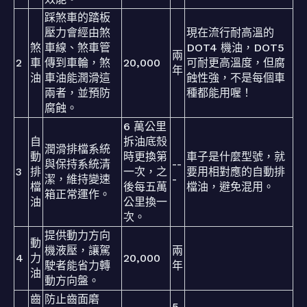
踩煞車的踏板
壓力會經由煞
現在流行耐高溫的
煞
車線、煞車管
DOT4 機油，DOT5
兩
2
車
傳到車輪，煞
20,000
可耐更高溫度，但腐
年
油
車油能潤滑這
蝕性強，不是每個車
兩者，並預防
種都能用喔！
腐蝕。
6 萬公里
自
拆油底殼
潤滑排檔系統
動
時更換第
車子是什麼型號，就
與保持系統清
--
3
排
一次，之
要用相對應的自動排
潔，維持變速
-
檔
後每五萬
檔油，避免混用。
箱正常運作。
油
公里換一
次。
提供動力方向
動
機液壓，讓駕
兩
4
力
20,000
駛者能省力轉
年
油
動方向盤。
齒
防止齒面磨
5