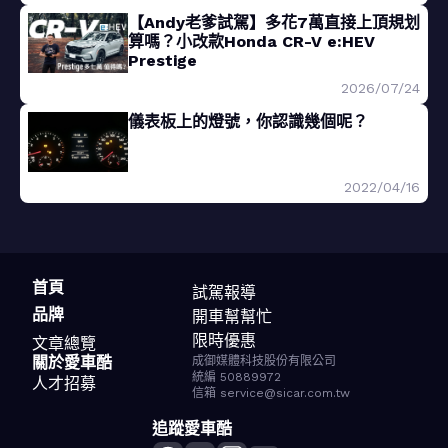
【Andy老爹試駕】多花7萬直接上頂規划
算嗎？小改款Honda CR-V e:HEV
Prestige
2026/07/24
儀表板上的燈號，你認識幾個呢？
2022/04/16
首頁
試駕報導
品牌
開車幫幫忙
限時優惠
文章總覽
關於愛車酷
成御媒體科技股份有限公司
統編 50889972
人才招募
信箱 service@sicar.com.tw
追蹤愛車酷