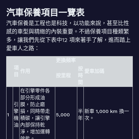
汽車保養項目一覽表
汽車保養是工程也是科技，以功能來說，甚至比性
感的車型與精緻的內裝重要。不過保養項目種類繁
多，讓我們先從下表中12 項來著手了解，進而踏上
愛車人之路：
更換頻率
項
按
作用
愛車加碼
目
按里程
時
間
在引擎零件各
部分形成油
引
膜，防止磨
擎
損，同時帶走
半
新車 1,000 km 換一
1
5,000
機
積碳，讓引擎
年
次。
油
內部保持乾
淨，增加運轉
效能。