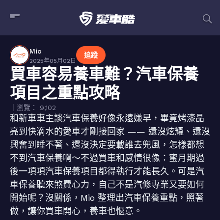
Mio
追蹤
2025年05月02日
買車容易養車難？汽車保養
項目之重點攻略
｜瀏覽： 9,102
和新車車主談汽車保養好像永遠嫌早，畢竟烤漆晶
亮到快滴水的愛車才剛接回家 —— 還沒炫耀、還沒
興奮到睡不著、還沒決定要載誰去兜風，怎樣都想
不到汽車保養啊～不過買車和感情很像：蜜月期過
後一項項汽車保養項目都得執行才能長久。可是汽
車保養聽來煞費心力，自己不是汽修專業又要如何
開始呢？沒關係，Mio 整理出汽車保養重點，照著
做，讓你買車開心，養車也愜意。