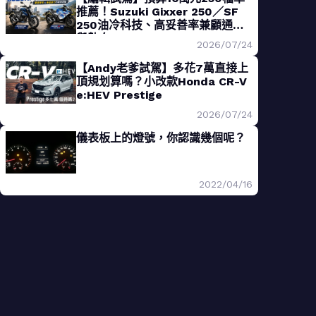
推薦！Suzuki Gixxer 250／SF
250油冷科技、高妥善率兼顧通勤
與熱血
2026/07/24
【Andy老爹試駕】多花7萬直接上
頂規划算嗎？小改款Honda CR-V
e:HEV Prestige
2026/07/24
儀表板上的燈號，你認識幾個呢？
2022/04/16