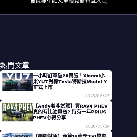
首頁
標車酷
文章總覽
發布
登入
熱門文章
一小時訂單破28萬張！Xiaomi小
米YU7對標Tesla特斯拉Model Y
正式上市
2025/06/27
【Andy老爹試駕】買RAV4 PHEV
真的有比油電省? 持有一年PRIUS
PHEV心得分享
2026/07/24
【編輯試駕】預算16萬元250檔車