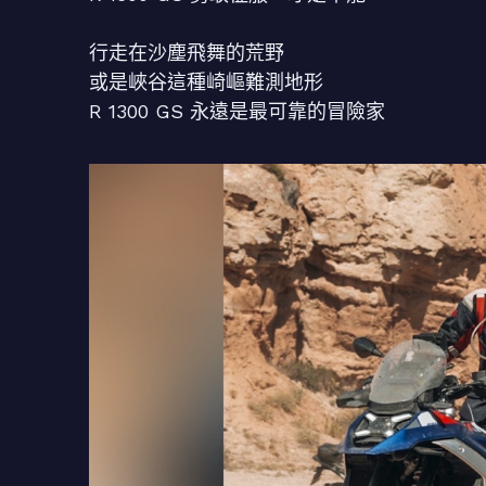
⠀⠀
行走在沙塵飛舞的荒野
或是峽谷這種崎嶇難測地形
R 1300 GS 永遠是最可靠的冒險家
⠀⠀