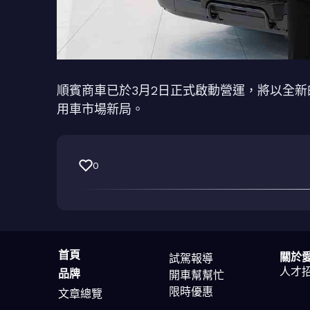
順賓商車已於3月2日正式啟動營運，將以全
用車市場新局。
0
首頁
關於
試駕報導
人才
品牌
開車幫幫忙
限時優惠
文章總覽