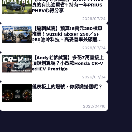
真的有比油電省? 持有一年PRIUS
PHEV心得分享
2026/07/24
【編輯試駕】預算16萬元250檔車
推薦！Suzuki Gixxer 250／SF
250油冷科技、高妥善率兼顧通勤
與熱血
2026/07/24
【Andy老爹試駕】多花7萬直接上
頂規划算嗎？小改款Honda CR-V
e:HEV Prestige
2026/07/24
儀表板上的燈號，你認識幾個呢？
2022/04/16