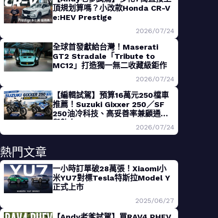
頂規划算嗎？小改款Honda CR-V
e:HEV Prestige
2026/07/24
全球首發獻給台灣！Maserati
GT2 Stradale「Tribute to
MC12」打造獨一無二收藏級鉅作
2026/07/24
【編輯試駕】預算16萬元250檔車
推薦！Suzuki Gixxer 250／SF
250油冷科技、高妥善率兼顧通勤
與熱血
2026/07/24
熱門文章
一小時訂單破28萬張！Xiaomi小
米YU7對標Tesla特斯拉Model Y
正式上市
2025/06/27
【Andy老爹試駕】買RAV4 PHEV