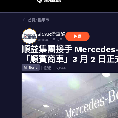
首頁
酷車市
SiCAR愛車酷
追蹤
2026年03月02日
順益集團接手 Mercedes-
「順賓商車」3 月 2 日
M-Benz
｜瀏覽： 5,844