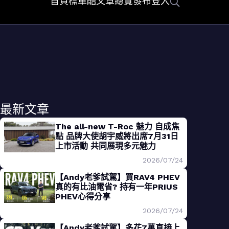
首頁
標車酷
文章總覽
發布
登入
最新文章
The all-new T-Roc 魅力 自成焦
點 品牌大使胡宇威將出席7月31日
上市活動 共同展現多元魅力
2026/07/24
【Andy老爹試駕】買RAV4 PHEV
真的有比油電省? 持有一年PRIUS
PHEV心得分享
2026/07/24
【Andy老爹試駕】多花7萬直接上