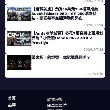
2026/07/24
【編輯試駕】預算16萬元250檔車推薦！
Suzuki Gixxer 250／SF 250油冷科
技、高妥善率兼顧通勤與熱血
2026/07/24
【Andy老爹試駕】多花7萬直接上頂規划
算嗎？小改款Honda CR-V e:HEV
Prestige
2026/07/24
儀表板上的燈號，你認識幾個呢？
2022/04/16
首頁
試駕報導
品牌
開車幫幫忙