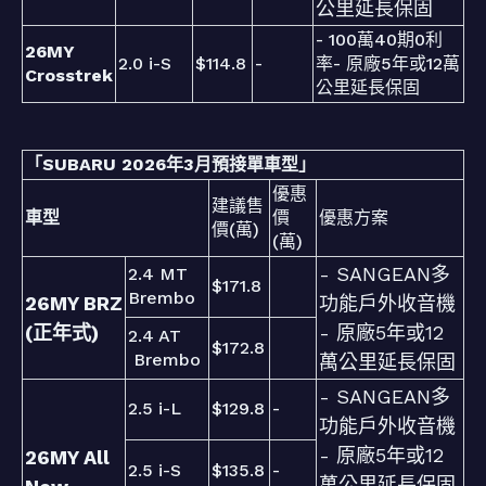
公里延長保固
- 100萬40期0利
26MY
2.0 i-S
$114.8
-
率- 原廠5年或12萬
Crosstrek
公里延長保固
「SUBARU 2026年3月預接單車型」
優惠
建議售
車型
價
優惠方案
價(萬)
(萬)
- SANGEAN多
2.4 MT
$171.8
Brembo
26MY BRZ
功能戶外收音機
(正年式)
- 原廠5年或12
2.4 AT
$172.8
Brembo
萬公里延長保固
- SANGEAN多
2.5 i-L
$129.8
-
功能戶外收音機
- 原廠5年或12
26MY All
2.5 i-S
$135.8
-
萬公里延長保固