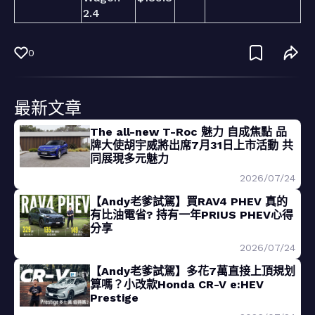
2.4
0
最新文章
The all-new T-Roc 魅力 自成焦點 品
牌大使胡宇威將出席7月31日上市活動 共
同展現多元魅力
2026/07/24
【Andy老爹試駕】買RAV4 PHEV 真的
有比油電省? 持有一年PRIUS PHEV心得
分享
2026/07/24
【Andy老爹試駕】多花7萬直接上頂規划
算嗎？小改款Honda CR-V e:HEV
Prestige