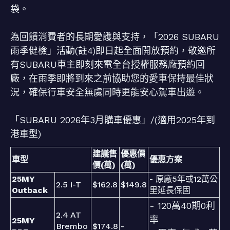
袋。
為回饋消費者的長期愛護與支持，「2026 SUBARU
雨季健檢」活動(註4)即日起全面開放預約，敬邀所
有SUBARU車主即刻來電全台授權服務廠預約回
廠，在雨季即將到來之前協助您的愛車保持最佳狀
況，確保行車安全無虞同時更能安心駕車出遊。
「SUBARU 2026年3月購車優惠」/(適用2025年到
港車型)
建議售
優惠價
車型
優惠方案
價(萬)
(萬)
25MY
- 原廠5年或12萬公
2.5 i-T
$162.8
$149.8
Outback
里延長保固
- 120萬40期0利
2.4 AT
率
25MY
Brembo
$174.8
-