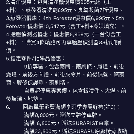
2.清淨優惠：包含清淨機優惠價995元起（工
+料）、蒸發器清洗劑695元、臭氧殺菌7折優惠。
3.蒸發器優惠：4th Forester優惠價6,995元、5th
Forester優惠價10,547元（含工+料+冷媒填充）。
4.胎壓偵測器優惠：優惠價6,956元（一台份含工
+料），購買4條輪胎可再享胎壓偵測器88折加購
價。
5.指定零件/化學品優惠：
9折專區，包含雨刷、雨刷條、尾燈、前後
霧燈、前後方向燈、前後來令片、前後碟盤、晴雨
窗、膠條保護劑、雨刷精。
自費超優惠專案價，包含鈑噴件、大燈、前
後玻璃、地墊。
6. 回廠單筆消費滿額享雨季專屬好禮(註3)：
滿額8,800元，贈送立體停車牌。
滿額16,800元，贈送SUBARIST直傘。
滿額23,800元，贈送SUBARU原廠椅背收納