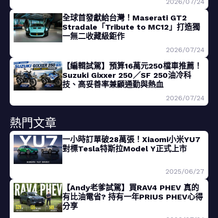
2026/07/24
全球首發獻給台灣！Maserati GT2
Stradale「Tribute to MC12」打造獨
一無二收藏級鉅作
2026/07/24
【編輯試駕】預算16萬元250檔車推薦！
Suzuki Gixxer 250／SF 250油冷科
技、高妥善率兼顧通勤與熱血
2026/07/24
熱門文章
一小時訂單破28萬張！Xiaomi小米YU7
對標Tesla特斯拉Model Y正式上市
2025/06/27
【Andy老爹試駕】買RAV4 PHEV 真的
有比油電省? 持有一年PRIUS PHEV心得
分享