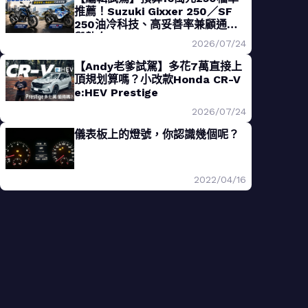
推薦！Suzuki Gixxer 250／SF
250油冷科技、高妥善率兼顧通勤
與熱血
2026/07/24
【Andy老爹試駕】多花7萬直接上
頂規划算嗎？小改款Honda CR-V
e:HEV Prestige
2026/07/24
儀表板上的燈號，你認識幾個呢？
2022/04/16