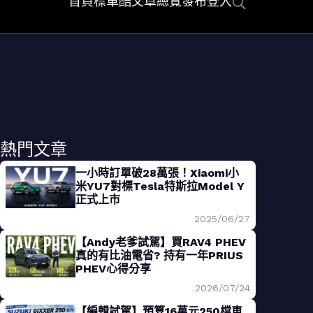
首頁
標車酷
文章總覽
發布
登入
熱門文章
一小時訂單破28萬張！Xiaomi小
米YU7對標Tesla特斯拉Model Y
正式上市
2025/06/27
【Andy老爹試駕】買RAV4 PHEV
真的有比油電省? 持有一年PRIUS
PHEV心得分享
2026/07/24
【編輯試駕】預算16萬元250檔車