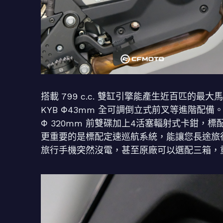
搭載 799 c.c. 雙缸引擎能產生近百匹的最大
KYB Φ43mm 全可調倒立式前叉等進階配備。而
Φ 320mm 前雙碟加上4活塞輻射式卡鉗，標
更重要的是標配定速巡航系統，能讓您長途旅行不手痠
旅行手機突然沒電，甚至原廠可以選配三箱，