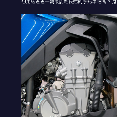
想用送爸爸一輛最能跑長途的摩托車吧嗎 ? 身為 