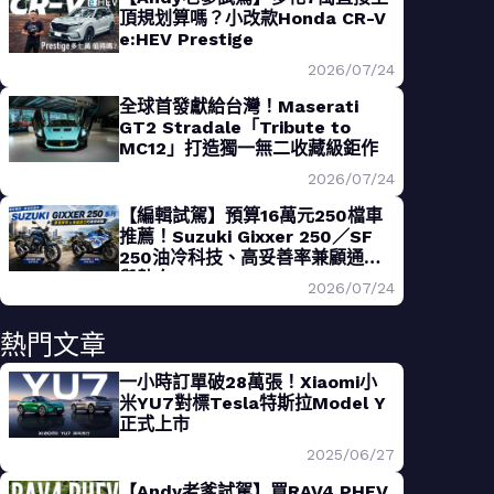
頂規划算嗎？小改款Honda CR-V
e:HEV Prestige
2026/07/24
全球首發獻給台灣！Maserati
GT2 Stradale「Tribute to
MC12」打造獨一無二收藏級鉅作
2026/07/24
【編輯試駕】預算16萬元250檔車
推薦！Suzuki Gixxer 250／SF
250油冷科技、高妥善率兼顧通勤
與熱血
2026/07/24
熱門文章
一小時訂單破28萬張！Xiaomi小
米YU7對標Tesla特斯拉Model Y
正式上市
2025/06/27
【Andy老爹試駕】買RAV4 PHEV