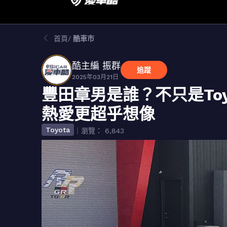
首頁
酷車市
酷主編 振群
追蹤
2025年03月21日
豐田章男是誰？不只是To
熱愛更超乎想像
Toyota
｜瀏覽： 6,843