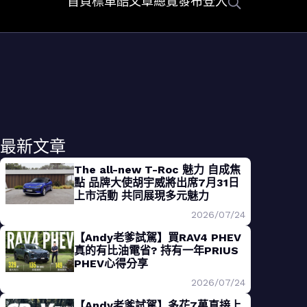
首頁
標車酷
文章總覽
發布
登入
最新文章
The all-new T-Roc 魅力 自成焦
點 品牌大使胡宇威將出席7月31日
上市活動 共同展現多元魅力
2026/07/24
【Andy老爹試駕】買RAV4 PHEV
真的有比油電省? 持有一年PRIUS
PHEV心得分享
2026/07/24
【Andy老爹試駕】多花7萬直接上