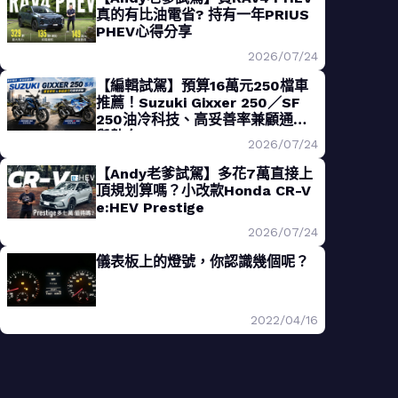
真的有比油電省? 持有一年PRIUS
PHEV心得分享
2026/07/24
【編輯試駕】預算16萬元250檔車
推薦！Suzuki Gixxer 250／SF
250油冷科技、高妥善率兼顧通勤
與熱血
2026/07/24
【Andy老爹試駕】多花7萬直接上
頂規划算嗎？小改款Honda CR-V
e:HEV Prestige
2026/07/24
儀表板上的燈號，你認識幾個呢？
2022/04/16