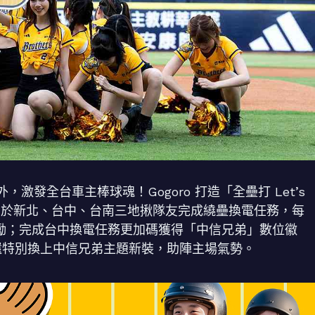
發全台車主棒球魂！Gogoro 打造「全壘打 Let’s
 日止，於新北、台中、台南三地揪隊友完成繞壘換電任務，每
oints 獎勵；完成台中換電任務更加碼獲得「中信兄弟」數位徽
換站還特別換上中信兄弟主題新裝，助陣主場氣勢。