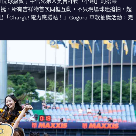
喜擔任開球嘉賓；中信兄弟人氣吉祥物「小翔」則搭乘
車款現身力挺，所有吉祥物首次同框互動，不只現場球迷搶拍，超
harge! 電力應援站！」Gogoro 車款抽獎活動，完