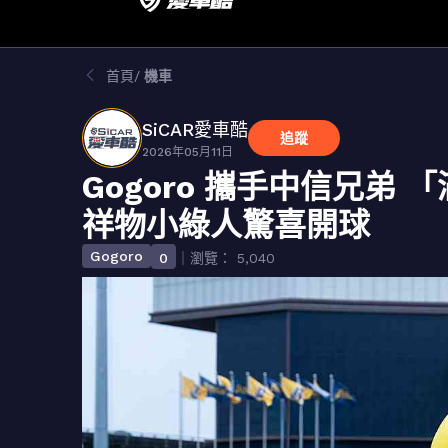
首頁
機車
SiCAR愛車酷
追蹤
2026年05月11日
Gogoro 攜手中信兄弟
祥物小綠人驚喜開球
Gogoro
0
｜瀏覽： 5,040