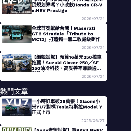
頂規划算嗎？小改款Honda CR-V
e:HEV Prestige
2026/07/24
全球首發獻給台灣！Maserati
GT2 Stradale「Tribute to
MC12」打造獨一無二收藏級鉅作
2026/07/24
【編輯試駕】預算16萬元250檔車
推薦！Suzuki Gixxer 250／SF
250油冷科技、高妥善率兼顧通勤
與熱血
2026/07/24
熱門文章
一小時訂單破28萬張！Xiaomi小
米YU7對標Tesla特斯拉Model Y
正式上市
2025/06/27
【Andy老爹試駕】買RAV4 PHEV