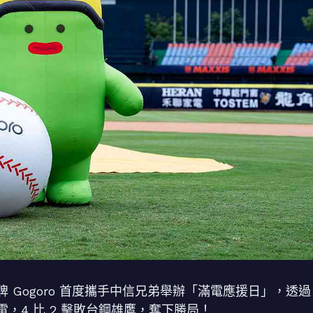
Gogoro 首度攜手中信兄弟舉辦「滿電應援日」，透過
，4 比 2 擊敗台鋼雄鷹，奪下勝局！