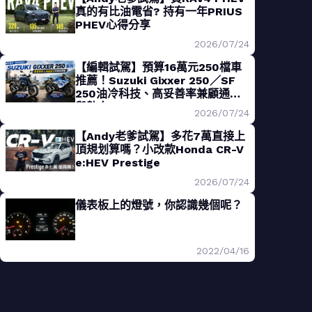
真的有比油電省? 持有一年PRIUS
PHEV心得分享
2026/07/24
【編輯試駕】預算16萬元250檔車
推薦！Suzuki Gixxer 250／SF
250油冷科技、高妥善率兼顧通勤
與熱血
2026/07/24
【Andy老爹試駕】多花7萬直接上
頂規划算嗎？小改款Honda CR-V
e:HEV Prestige
2026/07/24
儀表板上的燈號，你認識幾個呢？
2022/04/16