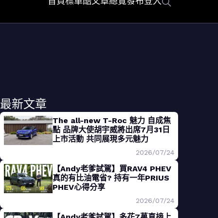
首頁
標車酷
文章總覽
發布
登入
最新文章
The all-new T-Roc 魅力 自成焦
點 品牌大使胡宇威將出席7月31日
上市活動 共同展現多元魅力
2026/07/24
【Andy老爹試駕】買RAV4 PHEV
真的有比油電省? 持有一年PRIUS
PHEV心得分享
2026/07/24
【Andy老爹試駕】多花7萬直接上