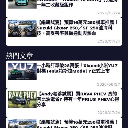
一無二收藏級鉅作
2026/07/24
【編輯試駕】預算16萬元250檔車推薦！
Suzuki Gixxer 250／SF 250油冷科
技、高妥善率兼顧通勤與熱血
2026/07/24
熱門文章
一小時訂單破28萬張！Xiaomi小米YU7
對標Tesla特斯拉Model Y正式上市
2025/06/27
【Andy老爹試駕】買RAV4 PHEV 真的
有比油電省? 持有一年PRIUS PHEV心得
分享
2026/07/24
【編輯試駕】預算16萬元250檔車推薦！
Suzuki Gixxer 250／SF 250油冷科