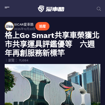
SiCAR愛車酷
追蹤
2025年12月23日
格上Go Smart共享車榮獲北
市共享運具評鑑優等 六週
年再創服務新標竿
｜瀏覽： 11,684