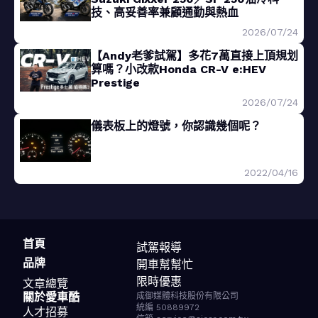
技、高妥善率兼顧通勤與熱血
2026/07/24
【Andy老爹試駕】多花7萬直接上頂規划
算嗎？小改款Honda CR-V e:HEV
Prestige
2026/07/24
儀表板上的燈號，你認識幾個呢？
2022/04/16
首頁
試駕報導
品牌
開車幫幫忙
限時優惠
文章總覽
關於愛車酷
成御媒體科技股份有限公司
統編 50889972
人才招募