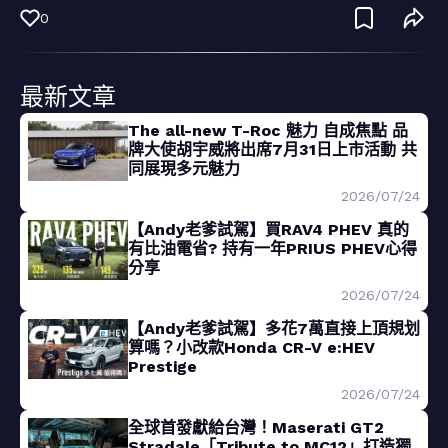
0
最新文章
The all-new T-Roc 魅力 自成焦點 品
牌大使胡宇威將出席7月31日上市活動 共
同展現多元魅力
2026/07/24
【Andy老爹試駕】買RAV4 PHEV 真的
有比油電省? 持有一年PRIUS PHEV心得
分享
2026/07/24
【Andy老爹試駕】多花7萬直接上頂規划
算嗎？小改款Honda CR-V e:HEV
Prestige
2026/07/24
全球首發獻給台灣！Maserati GT2
Stradale「Tribute to MC12」打造獨