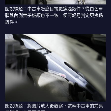
圖說標題：中古車怎麼目視更換過鈑件？從白色車
體與內側葉子板顏色不一致，便可輕易判定更換過
鈑件。
圖說標題：將圖片放大後觀察，該輛中古車的前葉