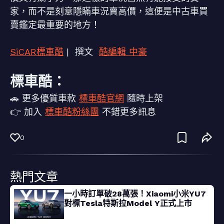
家，而不是刻意隱瞞車況賣高價，這便是中古車買
賣鑑定最重要的地方！
SiCAR標車酷
| 撰文
酷編輯 中豪
標車酷：
🚗 更多優質車款
標車酷官網
隨時上架
👉 加入
標車酷粉絲團
不錯更多訊息
0
熱門文章
一小時訂單破28萬張！Xiaomi小米YU7
對標Tesla特斯拉Model Y正式上市