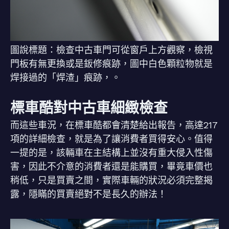
圖說標題：檢查中古車門可從窗戶上方觀察，檢視
門板有無更換或是鈑修痕跡，圖中白色顆粒物就是
焊接過的「焊渣」痕跡，。
標車酷對中古車細緻檢查
而這些車況，在標車酷都會清楚給出報告，高達217
項的詳細檢查，就是為了讓消費者買得安心。值得
一提的是，該輛車在主結構上並沒有重大侵入性傷
害，因此不介意的消費者還是能購買，畢竟車價也
稍低，只是買賣之間，實際車輛的狀況必須完整揭
露，隱瞞的買賣絕對不是長久的辦法！