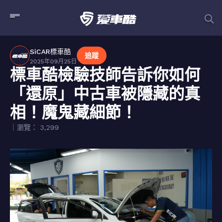
SiCAR標車酷
追蹤
2025年09月25日
標車酷檢驗技師告訴你如何
「還原」中古車被隱藏的真
相！魔鬼藏細節！
｜瀏覽： 3,299