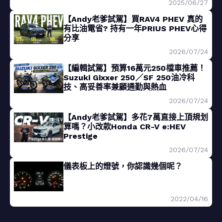
2025/06/27
【Andy老爹試駕】買RAV4 PHEV 真的
有比油電省? 持有一年PRIUS PHEV心得
分享
2026/07/24
【編輯試駕】預算16萬元250檔車推薦！
Suzuki Gixxer 250／SF 250油冷科
技、高妥善率兼顧通勤與熱血
2026/07/24
【Andy老爹試駕】多花7萬直接上頂規划
算嗎？小改款Honda CR-V e:HEV
Prestige
2026/07/24
儀表板上的燈號，你認識幾個呢？
2022/04/16