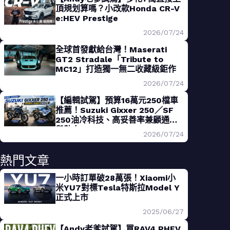
頂規划算嗎？小改款Honda CR-V
e:HEV Prestige
2026/07/24
全球首發獻給台灣！Maserati
GT2 Stradale「Tribute to
MC12」打造獨一無二收藏級鉅作
2026/07/24
【編輯試駕】預算16萬元250檔車
推薦！Suzuki Gixxer 250／SF
250油冷科技、高妥善率兼顧通勤
與熱血
2026/07/24
熱門文章
一小時訂單破28萬張！Xiaomi小
米YU7對標Tesla特斯拉Model Y
正式上市
2025/06/27
【Andy老爹試駕】買RAV4 PHEV