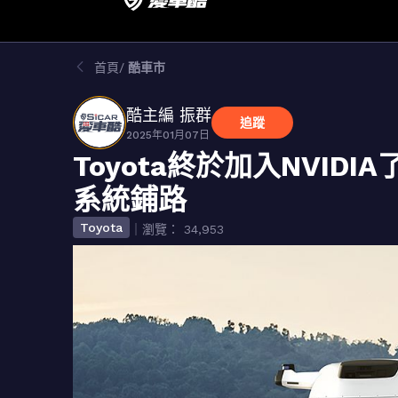
首頁
酷車市
酷主編 振群
追蹤
2025年01月07日
Toyota終於加入NVI
系統鋪路
Toyota
｜瀏覽： 34,953