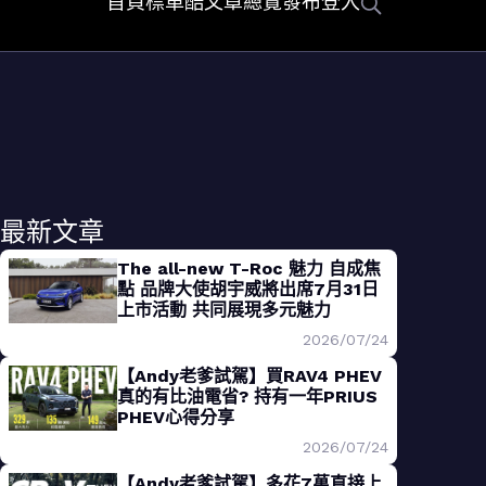
首頁
標車酷
文章總覽
發布
登入
最新文章
The all-new T-Roc 魅力 自成焦
點 品牌大使胡宇威將出席7月31日
上市活動 共同展現多元魅力
2026/07/24
【Andy老爹試駕】買RAV4 PHEV
真的有比油電省? 持有一年PRIUS
PHEV心得分享
2026/07/24
【Andy老爹試駕】多花7萬直接上