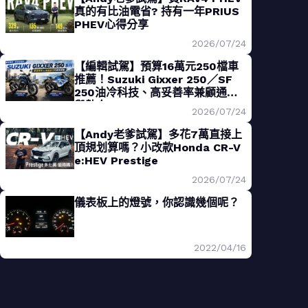
真的有比油電省? 持有一年PRIUS
PHEV心得分享
2026/07/24
【編輯試駕】預算16萬元250檔車
推薦！Suzuki Gixxer 250／SF
250油冷科技、高妥善率兼顧通勤
與熱血
2026/07/24
【Andy老爹試駕】多花7萬直接上
頂規划算嗎？小改款Honda CR-V
e:HEV Prestige
2026/07/24
儀表板上的燈號，你認識幾個呢？
2022/04/16