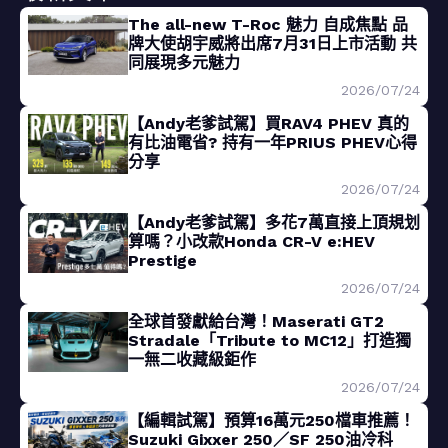
The all-new T-Roc 魅力 自成焦點 品
牌大使胡宇威將出席7月31日上市活動 共
同展現多元魅力
2026/07/24
【Andy老爹試駕】買RAV4 PHEV 真的
有比油電省? 持有一年PRIUS PHEV心得
分享
2026/07/24
【Andy老爹試駕】多花7萬直接上頂規划
算嗎？小改款Honda CR-V e:HEV
Prestige
2026/07/24
全球首發獻給台灣！Maserati GT2
Stradale「Tribute to MC12」打造獨
一無二收藏級鉅作
2026/07/24
【編輯試駕】預算16萬元250檔車推薦！
Suzuki Gixxer 250／SF 250油冷科