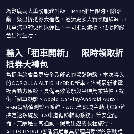
為歡慶兩大重磅服務升級，iRent推出限時回饋活
動，祭出折抵券大禮包，邀請更多人實際體驗iRent
共享汽車的便利與彈性，一同推動減碳、低碳的綠
色出行生活。
輸入「租車開新」 限時領取折
抵券大禮包
為提供給會員更安全及舒適的駕駛體驗，本次導入
的COROLLA ALTIS HYBRID新車，搭載最新油電
複合動力系統，具備高效節能與平順駕乘特性，提
供「倒車顯影、Apple CarPlay/Android Auto、
BSM盲點偵測警示系統、ACC全速域主動式車距維
持定速系統及LTA車道循跡輔助系統」等安全配
備，無論是日常通勤、假期出遊或長程旅行，
ALTIS HYBRID皆能滿足兼具舒適與環保的駕駛體