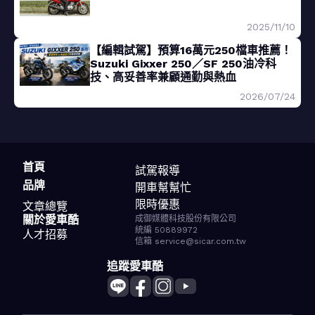
2025/11/10
【編輯試駕】預算16萬元250檔車推薦！
Suzuki Gixxer 250／SF 250油冷科
技、高妥善率兼顧通勤與熱血
2026/07/24
首頁
試駕報導
品牌
開車幫幫忙
限時優惠
文章總覽
關於愛車酷
成御媒體科技股份有限公司
統編 50889972
人才招募
信箱 service@sicar.com.tw
追蹤愛車酷