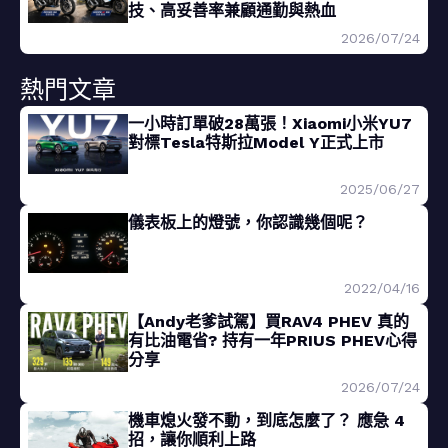
技、高妥善率兼顧通勤與熱血
2026/07/24
熱門文章
一小時訂單破28萬張！Xiaomi小米YU7
對標Tesla特斯拉Model Y正式上市
2025/06/27
儀表板上的燈號，你認識幾個呢？
2022/04/16
【Andy老爹試駕】買RAV4 PHEV 真的
有比油電省? 持有一年PRIUS PHEV心得
分享
2026/07/24
機車熄火發不動，到底怎麼了？ 應急 4
招，讓你順利上路