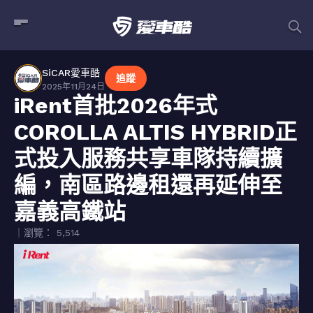
SiCAR愛車酷
追蹤
2025年11月24日
iRent首批2026年式
COROLLA ALTIS HYBRID正
式投入服務共享車隊持續擴
編，南區路邊租還再延伸至
嘉義高鐵站
｜瀏覽： 5,514