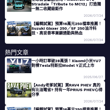
Stradale「Tribute to MC12」打造獨
一無二收藏級鉅作
2026/07/24
【編輯試駕】預算16萬元250檔車推薦！
Suzuki Gixxer 250／SF 250油冷科
技、高妥善率兼顧通勤與熱血
2026/07/24
熱門文章
一小時訂單破28萬張！Xiaomi小米YU7
對標Tesla特斯拉Model Y正式上市
2025/06/27
【Andy老爹試駕】買RAV4 PHEV 真的
有比油電省? 持有一年PRIUS PHEV心得
分享
2026/07/24
【編輯試駕】預算16萬元250檔車推薦！