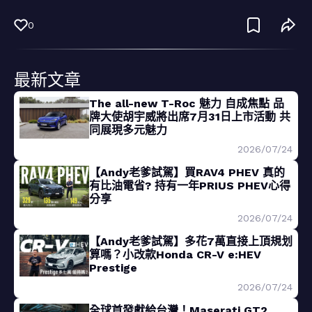
0
最新文章
The all-new T-Roc 魅力 自成焦點 品
牌大使胡宇威將出席7月31日上市活動 共
同展現多元魅力
2026/07/24
【Andy老爹試駕】買RAV4 PHEV 真的
有比油電省? 持有一年PRIUS PHEV心得
分享
2026/07/24
【Andy老爹試駕】多花7萬直接上頂規划
算嗎？小改款Honda CR-V e:HEV
Prestige
2026/07/24
全球首發獻給台灣！Maserati GT2