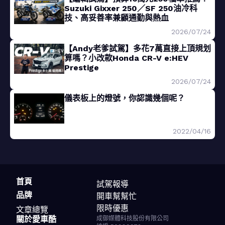
Suzuki Gixxer 250／SF 250油冷科
技、高妥善率兼顧通勤與熱血
2026/07/24
【Andy老爹試駕】多花7萬直接上頂規划
算嗎？小改款Honda CR-V e:HEV
Prestige
2026/07/24
儀表板上的燈號，你認識幾個呢？
2022/04/16
首頁
試駕報導
品牌
開車幫幫忙
限時優惠
文章總覽
關於愛車酷
成御媒體科技股份有限公司