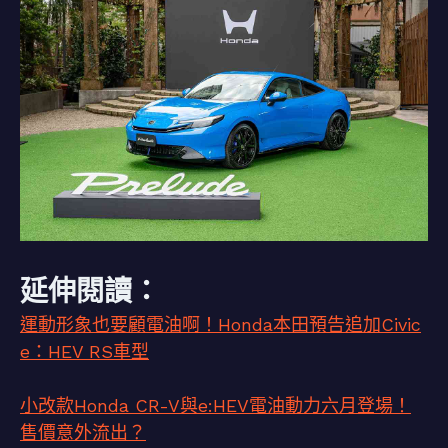
延伸閱讀：
運動形象也要顧電油啊！Honda本田預告追加Civic
e：HEV RS車型
小改款Honda CR-V與e:HEV電油動力六月登場！
售價意外流出？