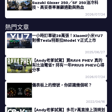
Suzuki Gixxer 250／SF 250油冷科
技、高妥善率兼顧通勤與熱血
2026/07/24
熱門文章
一小時訂單破28萬張！Xiaomi小米YU7
對標Tesla特斯拉Model Y正式上市
2025/06/27
【Andy老爹試駕】買RAV4 PHEV 真的
有比油電省? 持有一年PRIUS PHEV心得
分享
2026/07/24
儀表板上的燈號，你認識幾個呢？
2022/04/16
【Andy老爹試駕】多花7萬直接上頂規划