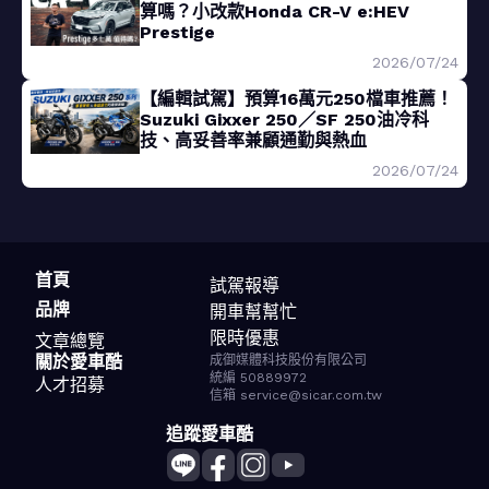
算嗎？小改款Honda CR-V e:HEV
Prestige
2026/07/24
【編輯試駕】預算16萬元250檔車推薦！
Suzuki Gixxer 250／SF 250油冷科
技、高妥善率兼顧通勤與熱血
2026/07/24
首頁
試駕報導
品牌
開車幫幫忙
限時優惠
文章總覽
關於愛車酷
成御媒體科技股份有限公司
統編 50889972
人才招募
信箱 service@sicar.com.tw
追蹤愛車酷