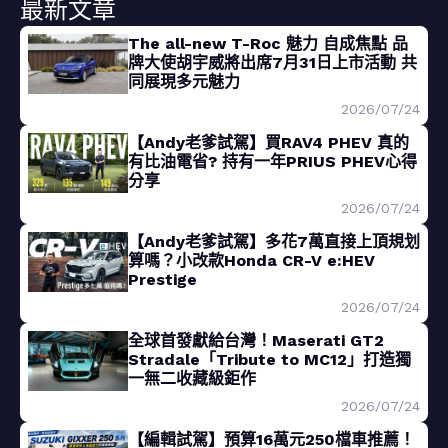
最新文章
The all-new T-Roc 魅力 自成焦點 品
牌大使胡宇威將出席7月31日上市活動 共
同展現多元魅力
2026/07/24
【Andy老爹試駕】買RAV4 PHEV 真的
有比油電省? 持有一年PRIUS PHEV心得
分享
2026/07/24
【Andy老爹試駕】多花7萬直接上頂規划
算嗎？小改款Honda CR-V e:HEV
Prestige
2026/07/24
全球首發獻給台灣！Maserati GT2
Stradale「Tribute to MC12」打造獨
一無二收藏級鉅作
2026/07/24
【編輯試駕】預算16萬元250檔車推薦！