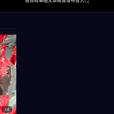
首頁
標車酷
文章總覽
發布
登入
1/4