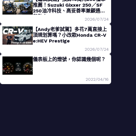
推薦！Suzuki Gixxer 250／SF
250油冷科技、高妥善率兼顧通勤
與熱血
2026/07/24
【Andy老爹試駕】多花7萬直接上
頂規划算嗎？小改款Honda CR-V
e:HEV Prestige
2026/07/24
儀表板上的燈號，你認識幾個呢？
2022/04/16