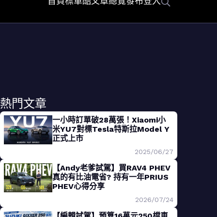
首頁
標車酷
文章總覽
發布
登入
熱門文章
一小時訂單破28萬張！Xiaomi小
米YU7對標Tesla特斯拉Model Y
正式上市
2025/06/27
【Andy老爹試駕】買RAV4 PHEV
真的有比油電省? 持有一年PRIUS
PHEV心得分享
2026/07/24
【編輯試駕】預算16萬元250檔車