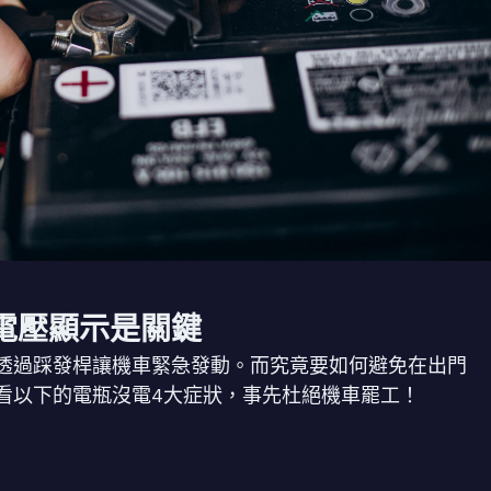
電壓顯示是關鍵
透過踩發桿讓機車緊急發動。而究竟要如何避免在出門
看以下的電瓶沒電4大症狀，事先杜絕機車罷工！