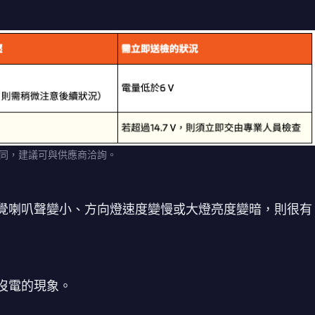
同，建議可與供應商洽詢。
覺喇叭聲變小、方向燈速度變慢或大燈亮度變暗，則很有
沒電的現象。