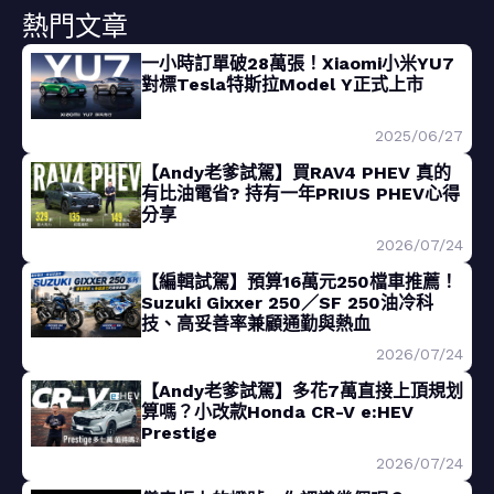
熱門文章
一小時訂單破28萬張！Xiaomi小米YU7
對標Tesla特斯拉Model Y正式上市
2025/06/27
【Andy老爹試駕】買RAV4 PHEV 真的
有比油電省? 持有一年PRIUS PHEV心得
分享
2026/07/24
【編輯試駕】預算16萬元250檔車推薦！
Suzuki Gixxer 250／SF 250油冷科
技、高妥善率兼顧通勤與熱血
2026/07/24
【Andy老爹試駕】多花7萬直接上頂規划
算嗎？小改款Honda CR-V e:HEV
Prestige
2026/07/24