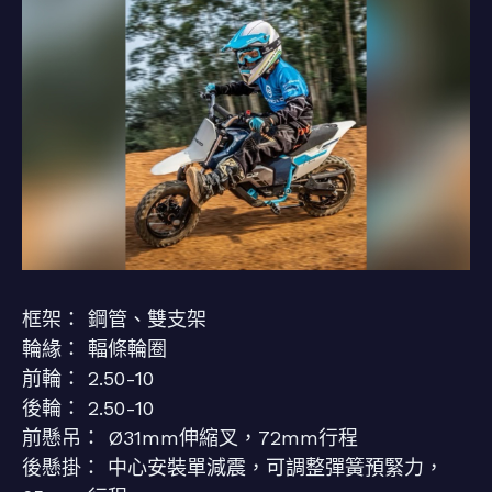
框架： 鋼管、雙支架
輪緣： 輻條輪圈
前輪： 2.50-10
後輪： 2.50-10
前懸吊： Ø31mm伸縮叉，72mm行程
後懸掛： 中心安裝單減震，可調整彈簧預緊力，