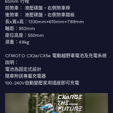
65mm 行程
前煞車： 液壓碟盤，右側煞車桿
後煞車： 液壓碟盤，右側煞車踏板
長x寬x高：1330mm×610mm×789mm
軸距：952mm
座位高度：550mm
濕重：49kg
CFMOTO CX2e/CX5e 電動越野車電池及充電系統
說明：
電池為固定式設計
隨車附送專屬充電器
100-240V自動變壓家用插座即可充電