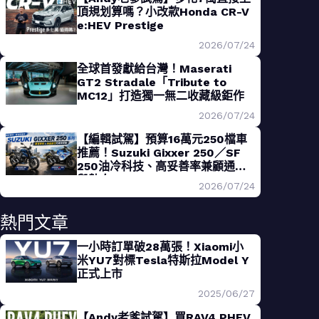
頂規划算嗎？小改款Honda CR-V
e:HEV Prestige
2026/07/24
全球首發獻給台灣！Maserati
GT2 Stradale「Tribute to
MC12」打造獨一無二收藏級鉅作
2026/07/24
【編輯試駕】預算16萬元250檔車
推薦！Suzuki Gixxer 250／SF
250油冷科技、高妥善率兼顧通勤
與熱血
2026/07/24
熱門文章
一小時訂單破28萬張！Xiaomi小
米YU7對標Tesla特斯拉Model Y
正式上市
2025/06/27
【Andy老爹試駕】買RAV4 PHEV