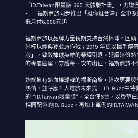
「ID.Taiwan限量版 365 天體驗計畫」
• 福斯商旅同步推出「挺你挺台灣」全車系購
低月付6,666元起
福斯商旅以品牌力量長期支持台灣棒球。回顧 2
界棒球經典賽並肩作戰；2019 年更以攜手傳奇球星
版」，致敬棒球英雄的榮耀引退。延續這份熱血，福
的專屬座駕，守護每一次的出征，福斯商旅不
始終擁有熱血棒球魂的福斯商旅，這次更要與
熱情，並呼應7 人電旅未來式 - ID. Buz
的 “ID.Taiwan限量版”，全台僅8台，
相同配色的ID. Buzz，再加上車側的ID.TA