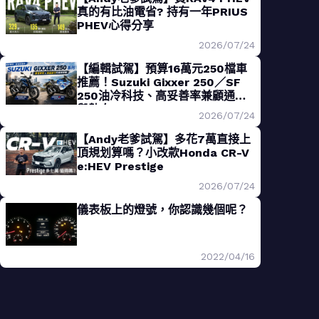
真的有比油電省? 持有一年PRIUS
PHEV心得分享
2026/07/24
【編輯試駕】預算16萬元250檔車
推薦！Suzuki Gixxer 250／SF
250油冷科技、高妥善率兼顧通勤
與熱血
2026/07/24
【Andy老爹試駕】多花7萬直接上
頂規划算嗎？小改款Honda CR-V
e:HEV Prestige
2026/07/24
儀表板上的燈號，你認識幾個呢？
2022/04/16