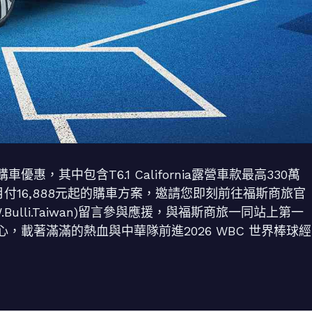
，其中包含T6.1 California露營車款最高330萬
低月付16,888元起的購車方案，邀請您即刻前往福斯商旅官
m/VW.Bulli.Taiwan)留言參與應援，與福斯商旅一同站上第一
中心，載著滿滿的熱血與中華隊前進2026 WBC 世界棒球經