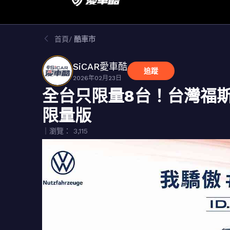
首頁
酷車市
SiCAR愛車酷
追蹤
2026年02月23日
全台只限量8台！台灣福斯商旅推
限量版
｜瀏覽： 3,115