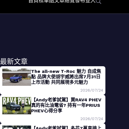
首頁
標車酷
文章總覽
發布
登入
最新文章
The all-new T-Roc 魅力 自成焦
點 品牌大使胡宇威將出席7月31日
上市活動 共同展現多元魅力
2026/07/24
【Andy老爹試駕】買RAV4 PHEV
真的有比油電省? 持有一年PRIUS
PHEV心得分享
2026/07/24
【Andy老爹試駕】多花7萬直接上