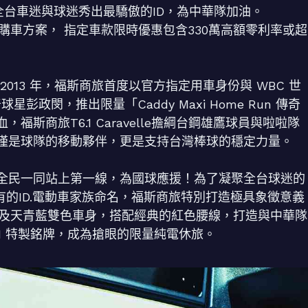
，力邀全台車迷與球迷秀出最驕傲的ID，為中華隊加油。
車方案， 指定車款限時優惠包含330萬高額零利率或超
013 年，福斯商旅首度以官方指定用車身份與 WBC 世
彭政閔，推出限量「Caddy Maxi Home Run 傳奇
斯商旅T6.1 Caravelle擔綱台鋼雄鷹球員與啦啦隊
僅是球隊的移動夥伴，更是支持台灣棒球的穩定力量。
全民一同站上第一線，為國球應援！為了凝聚全台球迷的
z中特有的ID.電動車家族命名，福斯商旅特別打造極具象徵意義
以香草白及天青藍雙色車身，搭配經典的紅色腰線，打造與中華隊
IWAN 特製銘牌，成為搶眼的限量純電休旅。