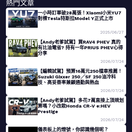
熱門文章
一小時訂單破28萬張！Xiaomi小米YU7
對標Tesla特斯拉Model Y正式上市
2025/06/27
【Andy老爹試駕】買RAV4 PHEV 真的
有比油電省? 持有一年PRIUS PHEV心得
分享
2026/07/24
【編輯試駕】預算16萬元250檔車推薦！
Suzuki Gixxer 250／SF 250油冷科
技、高妥善率兼顧通勤與熱血
2026/07/24
【Andy老爹試駕】多花7萬直接上頂規划
算嗎？小改款Honda CR-V e:HEV
Prestige
2026/07/24
儀表板上的燈號，你認識幾個呢？