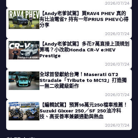
2026/07/24
【Andy老爹試駕】買RAV4 PHEV 真的
有比油電省? 持有一年PRIUS PHEV心得
分享
2026/07/24
【Andy老爹試駕】多花7萬直接上頂規划
算嗎？小改款Honda CR-V e:HEV
Prestige
2026/07/24
全球首發獻給台灣！Maserati GT2
Stradale「Tribute to MC12」打造獨
一無二收藏級鉅作
2026/07/24
【編輯試駕】預算16萬元250檔車推薦！
Suzuki Gixxer 250／SF 250油冷科
技、高妥善率兼顧通勤與熱血
2026/07/24