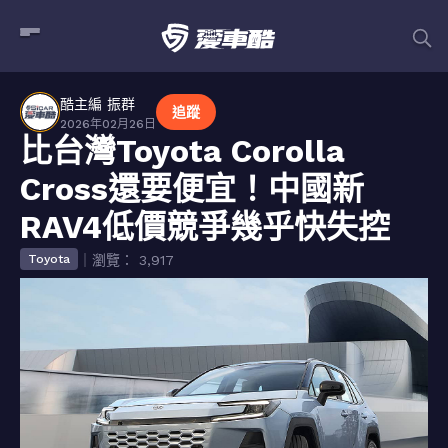
酷主編 振群
追蹤
2026年02月26日
比台灣Toyota Corolla
Cross還要便宜！中國新
RAV4低價競爭幾乎快失控
｜瀏覽： 3,917
Toyota