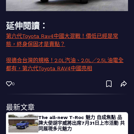
延伸閱讀：
第六代Toyota Rav4中國大混戰！價低已經是常
態，終身保固才是賣點？
很適合台灣的規格！2.0L汽油、2.0L／2.5L油電全
都有，第六代Toyota RAV4中國亮相
0
最新文章
The all-new T-Roc 魅力 自成焦點 品
牌大使胡宇威將出席7月31日上市活動 共
同展現多元魅力