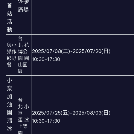
2F夢
首
廣場
站
活
動
台
與小
北 花
2025/07/08(二)-2025/07/20(日)
樂作
博公
夥野
園 圓
10:30-17:30
餐！
山園
區
小
樂
加
台
油
北 小
團
2025/07/25(五)-2025/08/03(日)
巨
蛋 冰
溜
10:30-17:30
上樂
冰
園