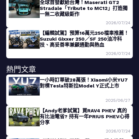
全球首發獻給台灣！Maserati GT2
Stradale「Tribute to MC12」打造獨
一無二收藏級鉅作
2026/07/24
【編輯試駕】預算16萬元250檔車推薦！
Suzuki Gixxer 250／SF 250油冷科
技、高妥善率兼顧通勤與熱血
2026/07/24
熱門文章
一小時訂單破28萬張！Xiaomi小米YU7
對標Tesla特斯拉Model Y正式上市
2025/06/27
【Andy老爹試駕】買RAV4 PHEV 真的
有比油電省? 持有一年PRIUS PHEV心得
分享
2026/07/24