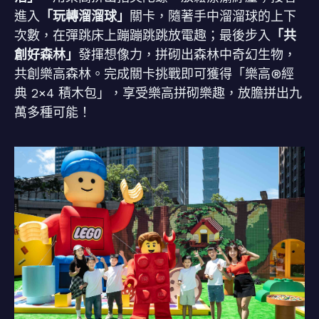
進入
「玩轉溜溜球」
關卡，隨著手中溜溜球的上下
次數，在彈跳床上蹦蹦跳跳放電趣；最後步入
「共
創好森林」
發揮想像力，拼砌出森林中奇幻生物，
共創樂高森林。完成關卡挑戰即可獲得「樂高®經
典 2×4 積木包」，享受樂高拼砌樂趣，放膽拼出九
萬多種可能！