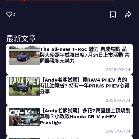
0
最新文章
The all-new T-Roc 魅力 自成焦點 品
牌大使胡宇威將出席7月31日上市活動 共
同展現多元魅力
2026/07/24
【Andy老爹試駕】買RAV4 PHEV 真的
有比油電省? 持有一年PRIUS PHEV心得
分享
2026/07/24
【Andy老爹試駕】多花7萬直接上頂規划
算嗎？小改款Honda CR-V e:HEV
Prestige
2026/07/24