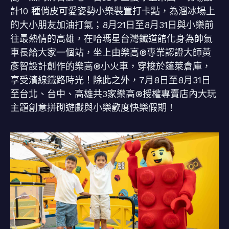
計10 種俏皮可愛姿勢小樂裝置打卡點，為溜冰場上
的大小朋友加油打氣；8月21日至8月31日與小樂前
往最熱情的高雄，在哈瑪星台灣鐵道館化身為帥氣
車長給大家一個站，坐上由樂高®專業認證大師黃
彥智設計創作的樂高®小火車，穿梭於蓬萊倉庫，
享受濱線鐵路時光！除此之外，7月8日至8月31日
至台北、台中、高雄共3家樂高®授權專賣店內大玩
主題創意拼砌遊戲與小樂歡度快樂假期！