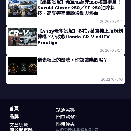
【編輯試駕】預算16萬元250檔車推薦！
Suzuki Gixxer 250／SF 250油冷科
技、高妥善率兼顧通勤與熱血
2026/07/24
【Andy老爹試駕】多花7萬直接上頂規划
算嗎？小改款Honda CR-V e:HEV
Prestige
2026/07/24
儀表板上的燈號，你認識幾個呢？
2022/04/16
首頁
試駕報導
品牌
開車幫幫忙
限時優惠
文章總覽
關於愛車酷
成御媒體科技股份有限公司