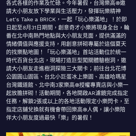
各式各樣的作業及忙碌。今年暑假，台灣樂高®邀
請大小朋友放下學業與生活壓力，發揮玩樂精神
Let's Take a BRICK，一起「玩心樂滿地」！於即
日起至8月31日期間，創意奇才小樂將現身全台，輪
番在北中南熱門地點與大小朋友見面，提供滿滿的
情緒價值與應援支持，用創意拼砌專屬於這個夏天
的找樂點地圖！「玩心樂滿地」首站活動位於統一
時代百貨台北店，現場打造巨型闖關體驗樹洞，邀
請大小朋友走進樹洞探險三大關卡；前往台北花博
公園圓山園區、台北小巨蛋冰上樂園、高雄哈瑪星
台灣鐵道館、北中南3家樂高®授權專賣店與小樂一
起放膽拼砌！活動期間，各地開啟AR濾鏡完成指定
任務，解鎖2張或以上的各地活動限定小樂閃卡，至
指定店舖兌換就有機會帶回樂高®人偶，讓小樂陪
伴大小朋友度過最快「樂」的暑假！