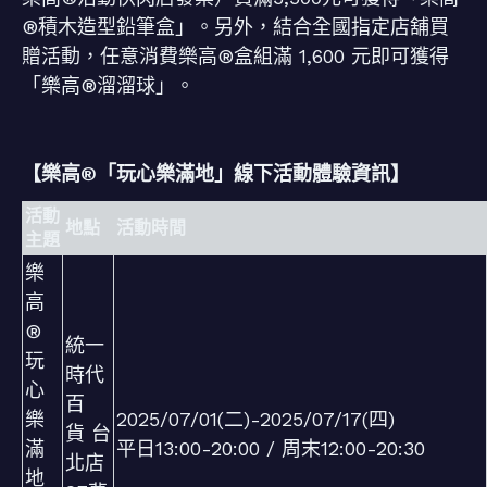
®積木造型鉛筆盒」。另外，結合全國指定店舖買
贈活動，任意消費樂高®盒組滿 1,600 元即可獲得
「樂高®溜溜球」。
【樂高®「玩心樂滿地」線下活動體驗資訊】
活動
地點
活動時間
主題
樂
高
®
統一
玩
時代
心
百
樂
2025/07/01(二)-2025/07/17(四)
貨 台
滿
平日13:00-20:00 / 周末12:00-20:30
北店
地