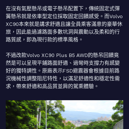
在沒有氣壓懸吊或電子懸吊配置下，傳統固定式彈
簧懸吊就是依車型定位採取固定回饋感受。而Volvo
XC90本來就是講求舒適且讓全員乘客滿意的豪華休
旅，因此能過濾路面多數坑洞與震動以及柔和的行
路質感，即為現行款的標準風格。
不過改款Volvo XC90 Plus B5 AWD的懸吊回饋竟
然是可以呈現平鋪路面舒適、過彎時支撐力有感變
好的獨特調性。原廠表示FSD避震器會根據目前路
況機械性調整阻尼特性，以滿足舒適性和穩定性需
求，帶來舒適和高品質並肩的駕乘體驗。