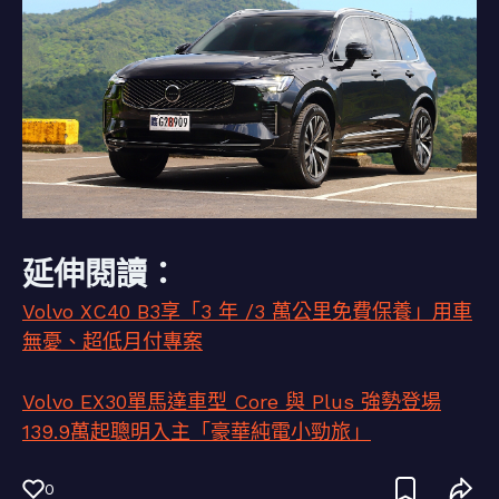
延伸閱讀：
Volvo XC40 B3享「3 年 /3 萬公里免費保養」用車
無憂、超低月付專案
Volvo EX30單馬達車型 Core 與 Plus 強勢登場
139.9萬起聰明入主「豪華純電小勁旅」
0