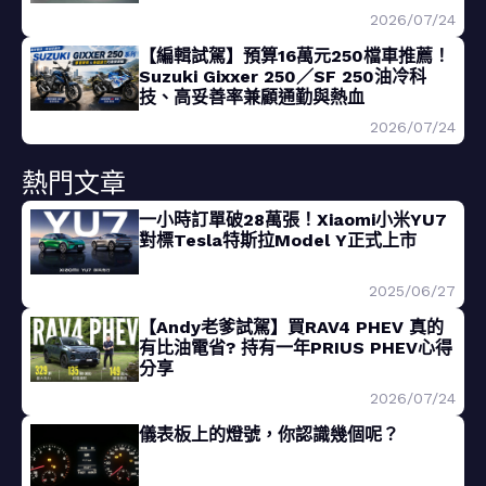
2026/07/24
【編輯試駕】預算16萬元250檔車推薦！
Suzuki Gixxer 250／SF 250油冷科
技、高妥善率兼顧通勤與熱血
2026/07/24
熱門文章
一小時訂單破28萬張！Xiaomi小米YU7
對標Tesla特斯拉Model Y正式上市
2025/06/27
【Andy老爹試駕】買RAV4 PHEV 真的
有比油電省? 持有一年PRIUS PHEV心得
分享
2026/07/24
儀表板上的燈號，你認識幾個呢？