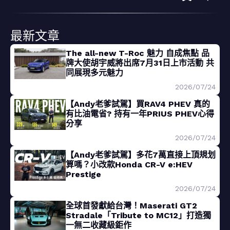
最新文章
The all-new T-Roc 魅力 自成焦點 品
牌大使胡宇威將出席7月31日上市活動 共
同展現多元魅力
2026/07/24
【Andy老爹試駕】買RAV4 PHEV 真的
有比油電省? 持有一年PRIUS PHEV心得
分享
2026/07/24
【Andy老爹試駕】多花7萬直接上頂規划
算嗎？小改款Honda CR-V e:HEV
Prestige
2026/07/24
全球首發獻給台灣！Maserati GT2
Stradale「Tribute to MC12」打造獨
一無二收藏級鉅作