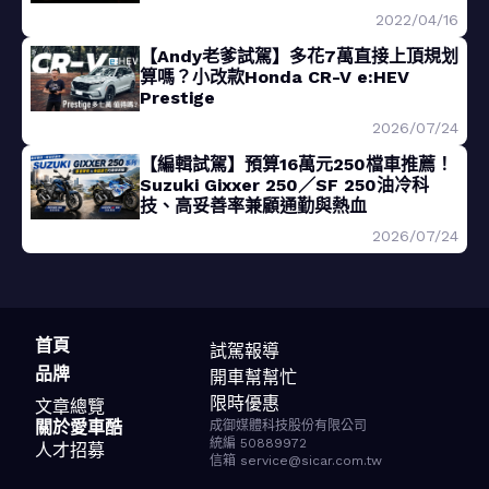
2022/04/16
【Andy老爹試駕】多花7萬直接上頂規划
算嗎？小改款Honda CR-V e:HEV
Prestige
2026/07/24
【編輯試駕】預算16萬元250檔車推薦！
Suzuki Gixxer 250／SF 250油冷科
技、高妥善率兼顧通勤與熱血
2026/07/24
首頁
試駕報導
品牌
開車幫幫忙
限時優惠
文章總覽
關於愛車酷
成御媒體科技股份有限公司
統編 50889972
人才招募
信箱 service@sicar.com.tw