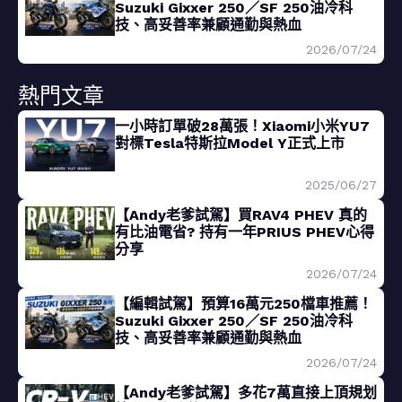
Suzuki Gixxer 250／SF 250油冷科
技、高妥善率兼顧通勤與熱血
2026/07/24
熱門文章
一小時訂單破28萬張！Xiaomi小米YU7
對標Tesla特斯拉Model Y正式上市
2025/06/27
【Andy老爹試駕】買RAV4 PHEV 真的
有比油電省? 持有一年PRIUS PHEV心得
分享
2026/07/24
【編輯試駕】預算16萬元250檔車推薦！
Suzuki Gixxer 250／SF 250油冷科
技、高妥善率兼顧通勤與熱血
2026/07/24
【Andy老爹試駕】多花7萬直接上頂規划