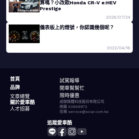
算嗎？小改款Honda CR-V e:HEV
Prestige
2026/07/24
儀表板上的燈號，你認識幾個呢？
2022/04/16
首頁
試駕報導
品牌
開車幫幫忙
限時優惠
文章總覽
關於愛車酷
成御媒體科技股份有限公司
統編 50889972
人才招募
信箱 service@sicar.com.tw
追蹤愛車酷