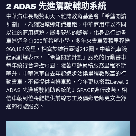
2 ADAS 先進駕駛輔助系統
中華汽車長期贊助天下雜誌教育基金會「希望閱讀
計劃」，為縮短城鄉知識差距，中華商用車以不同
以往的商用樣貌，展開夢想的鷗翼，化身為行動書
車巡迴全台200所希望小學，多年來書車累積里程達
260,184公里，相當於繞行臺灣242圈。中華汽車錢
經武副總表示，「希望閱讀計劃」服務的行動書車
每年繞行台灣近10圈，隨著車齡累積服務里程不斷
攀升，中華汽車自去年起逐步汰換里程數較高的行
動書車，不僅提供自排車款，今年更以搭載Level 2
ADAS 先進駕駛輔助系統的J SPACE進行改裝，相
信車輛到位將能提供前線志工及偏鄉老師更安全舒
適的行駛服務。