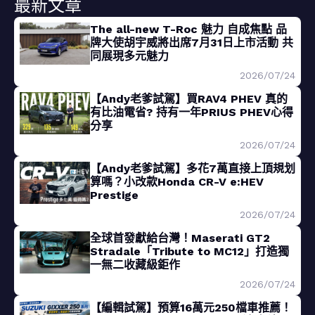
最新文章
The all-new T-Roc 魅力 自成焦點 品
牌大使胡宇威將出席7月31日上市活動 共
同展現多元魅力
2026/07/24
【Andy老爹試駕】買RAV4 PHEV 真的
有比油電省? 持有一年PRIUS PHEV心得
分享
2026/07/24
【Andy老爹試駕】多花7萬直接上頂規划
算嗎？小改款Honda CR-V e:HEV
Prestige
2026/07/24
全球首發獻給台灣！Maserati GT2
Stradale「Tribute to MC12」打造獨
一無二收藏級鉅作
2026/07/24
【編輯試駕】預算16萬元250檔車推薦！